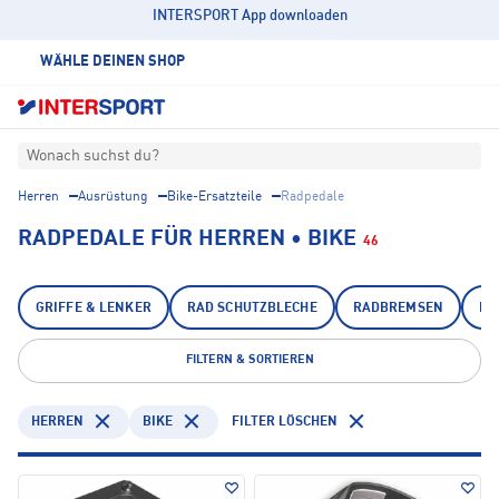
INTERSPORT App downloaden
WÄHLE DEINEN SHOP
Wonach suchst du?
Herren
Ausrüstung
Bike-Ersatzteile
Radpedale
RADPEDALE FÜR HERREN • BIKE
46
GRIFFE & LENKER
RAD SCHUTZBLECHE
RADBREMSEN
RA
FILTERN & SORTIEREN
HERREN
BIKE
FILTER LÖSCHEN