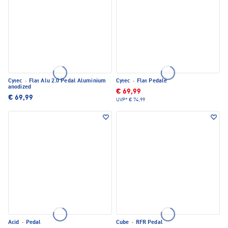
Cytec
·
Flat Alu 2.0 Pedal Aluminium
Cytec
·
Flat Pedale
anodized
€ 69,99
€ 69,99
UVP*
€ 74,99
Acid
·
Pedal
Cube
·
RFR Pedal