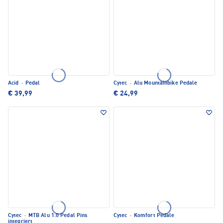
Acid
·
Pedal
Cytec
·
Alu Mountainbike Pedale
€ 39,99
€ 24,99
Cytec
·
MTB Alu 1.0 Pedal Pins
Cytec
·
Komfort Pedale
integriert