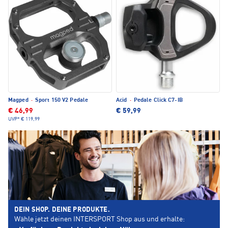
Magped
·
Sport 150 V2 Pedale
Acid
·
Pedale Click C7-IB
€ 46,99
€ 59,99
UVP*
€ 119,99
DEIN SHOP. DEINE PRODUKTE.
Wähle jetzt deinen INTERSPORT Shop aus und erhalte: