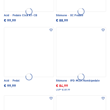
Acid
·
Pedale Click K1-CB
Shimano
·
XC Pedale
€ 99,99
€ 88,99
Acid
·
Pedal
Shimano
·
IPD-M324 Kombipedale
€ 99,99
€ 84,99
UVP*
€ 89,99