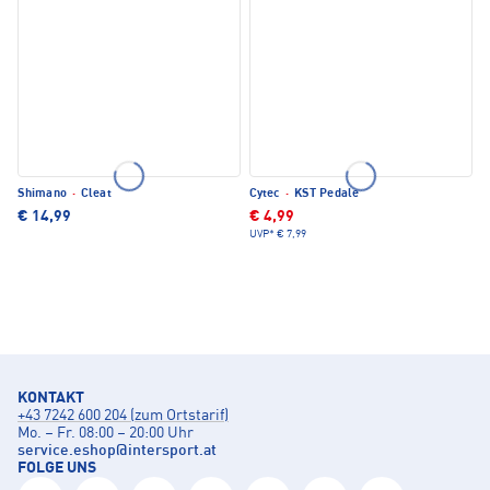
Shimano
·
Cleat
Cytec
·
KST Pedale
€ 14,99
€ 4,99
UVP*
€ 7,99
KONTAKT
+43 7242 600 204 (zum Ortstarif)
Mo. – Fr. 08:00 – 20:00 Uhr
service.eshop
@
intersport.at
FOLGE UNS