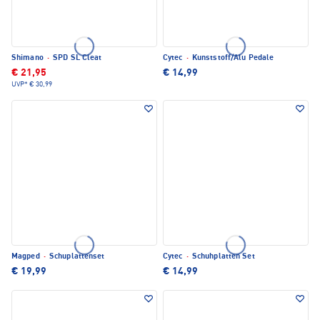
Shimano
·
SPD SL Cleat
Cytec
·
Kunststoff/Alu Pedale
€ 21,95
€ 14,99
UVP*
€ 30,99
Magped
·
Schuplattenset
Cytec
·
Schuhplatten Set
€ 19,99
€ 14,99