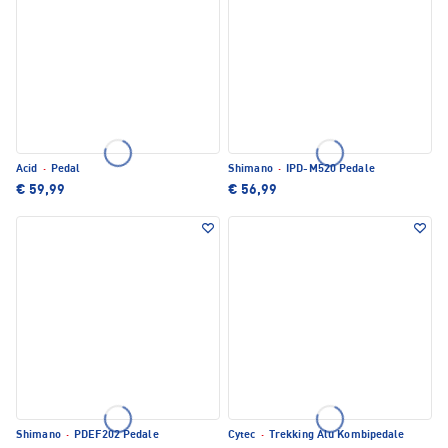
Acid
·
Pedal
Shimano
·
IPD-M520 Pedale
€ 59,99
€ 56,99
Shimano
·
PDEF202 Pedale
Cytec
·
Trekking Alu Kombipedale