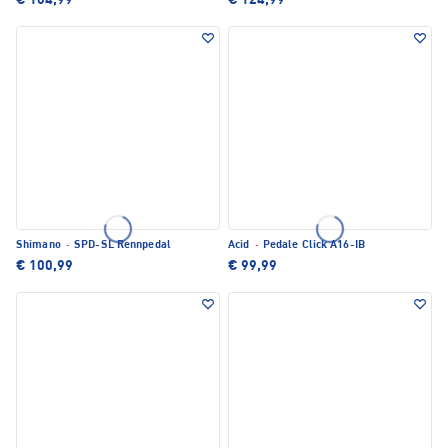
€ 164,99
€ 124,99
Shimano
·
SPD-SL Rennpedal
Acid
·
Pedale Click A16-IB
€ 100,99
€ 99,99