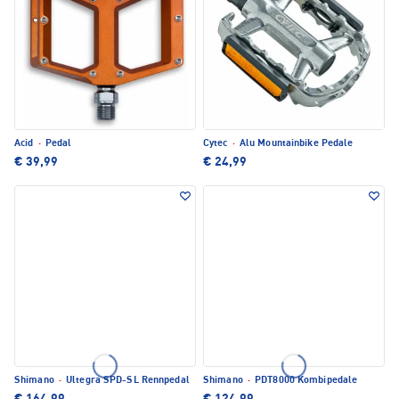
Acid
·
Pedal
Cytec
·
Alu Mountainbike Pedale
€ 39,99
€ 24,99
Shimano
·
Ultegra SPD-SL Rennpedal
Shimano
·
PDT8000 Kombipedale