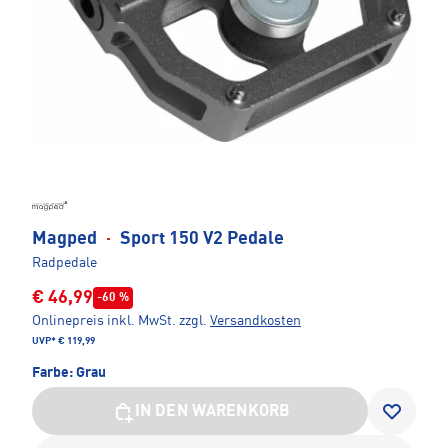
Magped
·
Sport 150 V2 Pedale
Radpedale
€ 46,99
-60 %
Onlinepreis inkl. MwSt.
zzgl.
Versandkosten
UVP*
€ 119,99
Farbe:
Grau
IN DEN WARENKORB