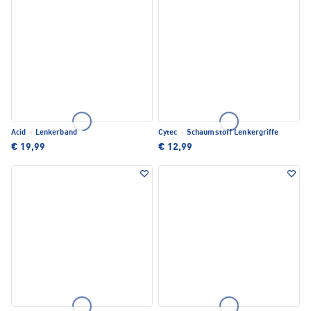
Acid
·
Lenkerband
Cytec
·
Schaumstoff Lenkergriffe
€ 19,99
€ 12,99