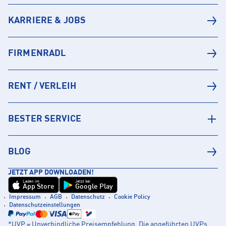
KARRIERE & JOBS
FIRMENRADL
RENT / VERLEIH
BESTER SERVICE
BLOG
JETZT APP DOWNLOADEN!
Laden im
Jetzt bei
App Store
Google Play
Impressum
AGB
Datenschutz
Cookie Policy
Datenschutzeinstellungen
*UVP = Unverbindliche Preisempfehlung. Die angeführten UVPs