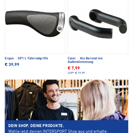
Ergon
·
GP1 L Fahrradgriffe
Cytec
·
Alu Barend mit
Außenklemmung
€ 39,99
€ 7,99
UVP*
€ 19,99
DEIN SHOP. DEINE PRODUKTE.
Wähle jetzt deinen INTERSPORT Shop aus und erhalte: