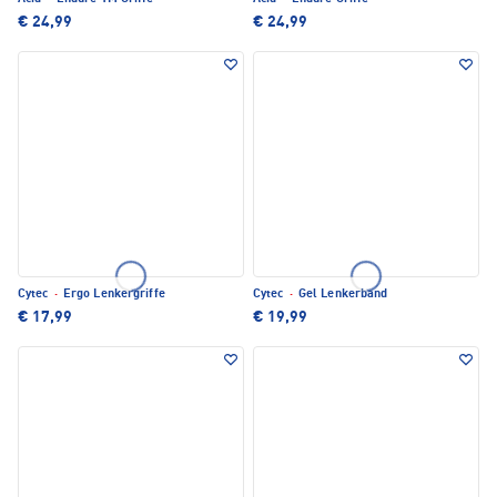
€ 24,99
€ 24,99
Cytec
·
Ergo Lenkergriffe
Cytec
·
Gel Lenkerband
€ 17,99
€ 19,99