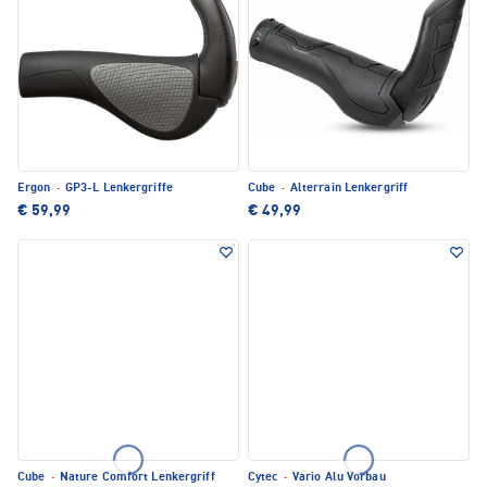
Ergon
·
GP3-L Lenkergriffe
Cube
·
Alterrain Lenkergriff
€ 59,99
€ 49,99
Cube
·
Nature Comfort Lenkergriff
Cytec
·
Vario Alu Vorbau