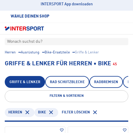
INTERSPORT App downloaden
WÄHLE DEINEN SHOP
Wonach suchst du?
Herren
Ausrüstung
Bike-Ersatzteile
Griffe & Lenker
GRIFFE & LENKER FÜR HERREN • BIKE
45
GRIFFE & LENKER
RAD SCHUTZBLECHE
RADBREMSEN
RA
FILTERN & SORTIEREN
HERREN
BIKE
FILTER LÖSCHEN