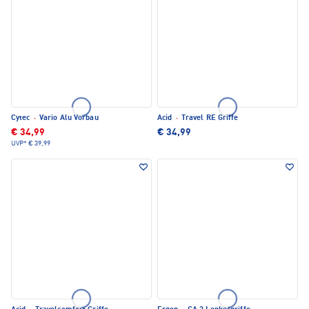
Cytec
·
Vario Alu Vorbau
Acid
·
Travel RE Griffe
€ 34,99
€ 34,99
UVP*
€ 39,99