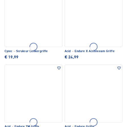
Cytec
·
Struktur Lenkergriffe
Acid
·
Endure X Actionteam Griffe
€ 19,99
€ 24,99
Acid
·
Endure TM Griffe
Acid
·
Endure Griffe