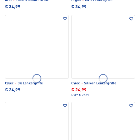
Acid
·
Travelcomfort Griffe
Ergon
·
GA 3 Lenkergriffe
€ 34,99
€ 34,99
Cytec
·
3K Lenkergriffe
Cytec
·
Silikon Lenkergriffe
€ 24,99
€ 24,99
UVP*
€ 27,99