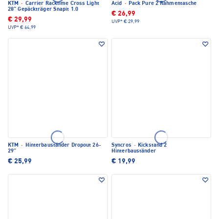
KTM
·
Carrier Racktime Cross Light
Acid
·
Pack Pure 2 Rahmentasche
28" Gepäckträger Snapit 1.0
€ 26,99
€ 29,99
UVP*
€ 29,99
UVP*
€ 64,99
KTM
·
Hinterbauständer Dropout 26-
Syncros
·
Kickstand 2
29"
Hinterbauständer
€ 25,99
€ 19,99