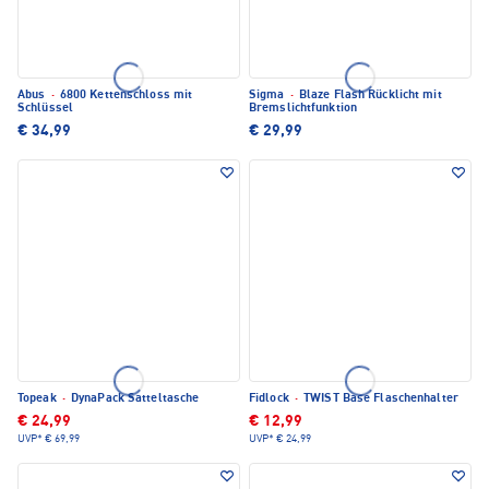
Abus
·
6800 Kettenschloss mit
Sigma
·
Blaze Flash Rücklicht mit
Schlüssel
Bremslichtfunktion
€ 34,99
€ 29,99
Topeak
·
DynaPack Satteltasche
Fidlock
·
TWIST Base Flaschenhalter
€ 24,99
€ 12,99
UVP*
€ 69,99
UVP*
€ 24,99