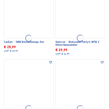
CatEye
·
ORB Beleuchtungs-Set
Syncros
·
Kickstand Fully E-MTB 2
Hinterbauständer
€ 25,99
€ 29,99
UVP*
€ 29,99
UVP*
€ 34,99