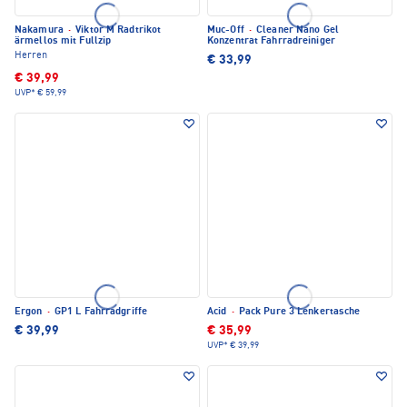
Nakamura
·
Viktor M Radtrikot
Muc-Off
·
Cleaner Nano Gel
ärmellos mit Fullzip
Konzentrat Fahrradreiniger
Herren
€ 33,99
€ 39,99
UVP*
€ 59,99
Ergon
·
GP1 L Fahrradgriffe
Acid
·
Pack Pure 3 Lenkertasche
€ 39,99
€ 35,99
UVP*
€ 39,99