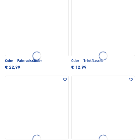
Cube
·
Fahrradständer
Cube
·
Trinkflasche
€ 22,99
€ 12,99