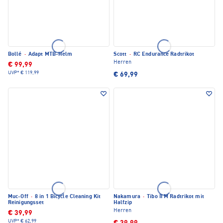
Bollé
·
Adapt MTB-Helm
Scott
·
RC Endurance Radtrikot
Herren
€ 99,99
UVP*
€ 119,99
€ 69,99
Muc-Off
·
8 in 1 Bicycle Cleaning Kit
Nakamura
·
Tibo II M Radtrikot mit
Reinigungsset
Halfzip
Herren
€ 39,99
UVP*
€ 62,99