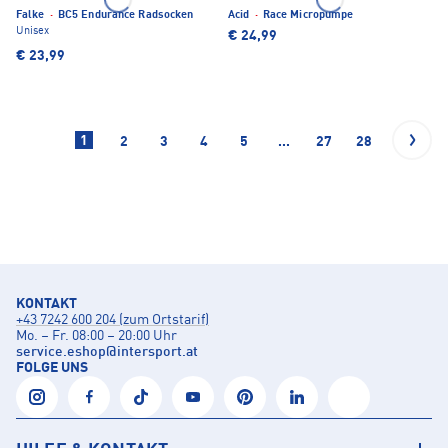
Falke
·
BC5 Endurance Radsocken
Acid
·
Race Micropumpe
Unisex
€ 24,99
€ 23,99
1
2
3
4
5
...
27
28
KONTAKT
+43 7242 600 204 (zum Ortstarif)
Mo. – Fr. 08:00 – 20:00 Uhr
service.eshop
@
intersport.at
FOLGE UNS