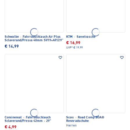
Schwalbe
·
Fahrradschlauch Air Plus
KTM
·
Satteltasche
Sclaverand/Presta 40mm SV19+AP/29"
€ 16,99
€ 14,99
UVP*
€ 19,99
Continental
·
Fahrradschlauch
Scott
·
Road Comp BOA®
Sclaverand/Presta 42mm - 29"
Rennradschuhe
Herren
€ 4,99