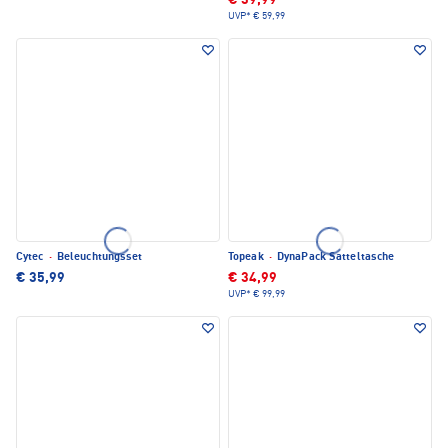
€ 39,99
UVP*
€ 59,99
Cytec
·
Beleuchtungsset
Topeak
·
DynaPack Satteltasche
€ 35,99
€ 34,99
UVP*
€ 99,99