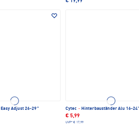
€ 19,99
 Easy Adjust 26-29"
Cytec
·
Hinterbauständer Alu 16-24
€ 5,99
UVP*
€ 17,99