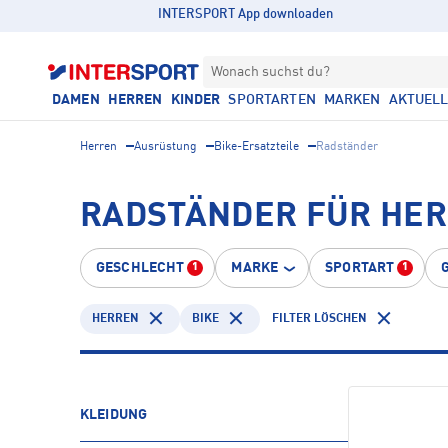
INTERSPORT App downloaden
Wonach suchst du?
DAMEN
HERREN
KINDER
SPORTARTEN
MARKEN
AKTUEL
Herren
Ausrüstung
Bike-Ersatzteile
Radständer
RADSTÄNDER FÜR HER
GESCHLECHT
MARKE
SPORTART
1
1
HERREN
BIKE
FILTER LÖSCHEN
KLEIDUNG