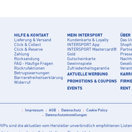
HILFE & KONTAKT
MEIN INTERSPORT
ÜBER
Lieferung & Versand
Kundenkarte & Loyalty
Das U
Click & Collect
INTERSPORT App
Shopf
Click & Reserve
INTERSPORT Mastercard®
Partn
Zahlung
Gold
Press
Rücksendung
Gutscheinkarte
Nachha
FAQ - Häufige Fragen
Gewinnspiele
Gesell
Rückrufaktionen
Zufriedenheitsgarantie
Veran
Betrugswarnungen
AKTUELLE WERBUNG
KARRI
Barrierefreiheitserklärung
PROMOTIONS & COUPONS
FIRM
Widerruf
EVENTS
RENT 
Impressum
AGB
Datenschutz
Cookie Policy
Datenschutzeinstellungen
Ps sind die aktuellen vom Hersteller unverbindlich empfohlenen Listen