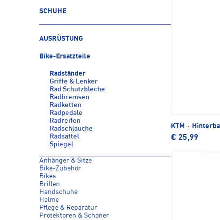
SCHUHE
AUSRÜSTUNG
Bike-Ersatzteile
Radständer
Griffe & Lenker
Rad Schutzbleche
Radbremsen
Radketten
Radpedale
Radreifen
KTM
·
Hinterba
Radschläuche
Radsättel
€ 25,99
Spiegel
Anhänger & Sitze
Bike-Zubehör
Bikes
Brillen
Handschuhe
Helme
Pflege & Reparatur
Protektoren & Schoner