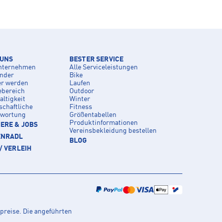
 UNS
BESTER SERVICE
nternehmen
Alle Serviceleistungen
inder
Bike
er werden
Laufen
ebereich
Outdoor
ltigkeit
Winter
schaftliche
Fitness
twortung
Größentabellen
Produktinformationen
ERE & JOBS
Vereinsbekleidung bestellen
ENRADL
BLOG
/ VERLEIH
preise. Die angeführten