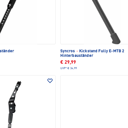
ständer
Syncros
·
Kickstand Fully E-MTB 2
Hinterbauständer
€ 29,99
UVP*
€ 34,99