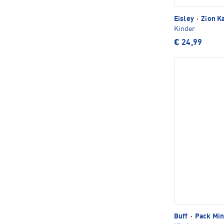
Eisley
·
Zion K
Kinder
€ 24,99
Buff
·
Pack Min