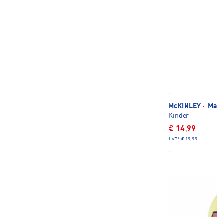
McKINLEY
·
Mab
Kinder
€ 14,99
UVP*
€ 19,99