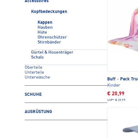
Accessoires
Kopfbedeckungen
Kappen
Hauben
Hüte
Ohrenschützer
Stirnbänder
Gürtel & Hosenträger
Schals
Oberteile
Unterteile
Unterwäsche
Buff
·
Pack Tru
Kinder
€ 20,99
SCHUHE
UVP*
€ 29,99
AUSRÜSTUNG