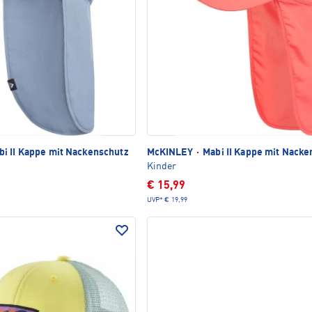
i II Kappe mit Nackenschutz
McKINLEY
·
Mabi II Kappe mit Nacke
Kinder
€ 15,99
UVP*
€ 19,99