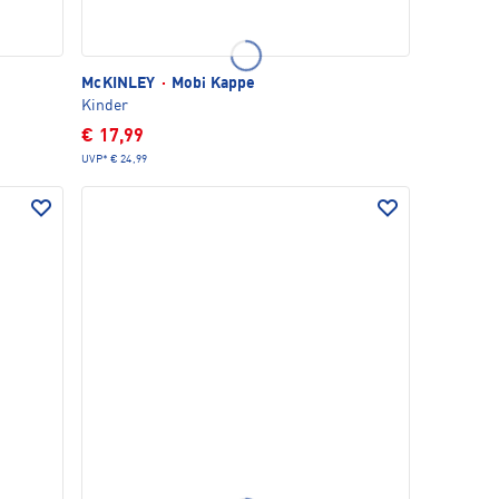
McKINLEY
·
Mobi Kappe
Kinder
€ 17,99
UVP*
€ 24,99