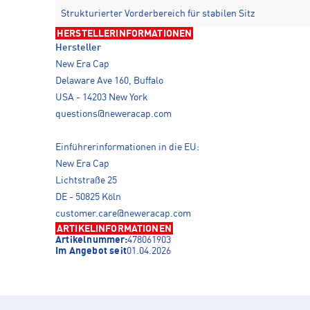
Strukturierter Vorderbereich für stabilen Sitz
HERSTELLERINFORMATIONEN
Hersteller
New Era Cap
Delaware Ave 160, Buffalo
USA - 14203 New York
questions@neweracap.com
Einführerinformationen in die EU:
New Era Cap
Lichtstraße 25
DE - 50825 Köln
customer.care@neweracap.com
ARTIKELINFORMATIONEN
Artikelnummer:
478061903
Im Angebot seit
01.04.2026