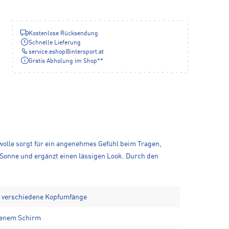
Kostenlose Rücksendung
Schnelle Lieferung
service.eshop
@
intersport.at
Gratis Abholung im Shop**
lle sorgt für ein angenehmes Gefühl beim Tragen,
r Sonne und ergänzt einen lässigen Look. Durch den
ür verschiedene Kopfumfänge
genem Schirm