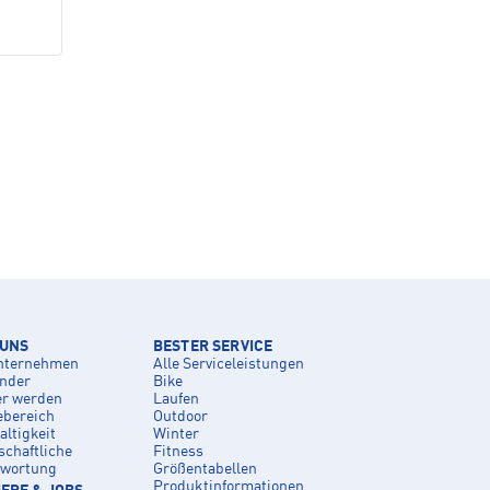
 UNS
BESTER SERVICE
nternehmen
Alle Serviceleistungen
inder
Bike
er werden
Laufen
ebereich
Outdoor
ltigkeit
Winter
schaftliche
Fitness
twortung
Größentabellen
Produktinformationen