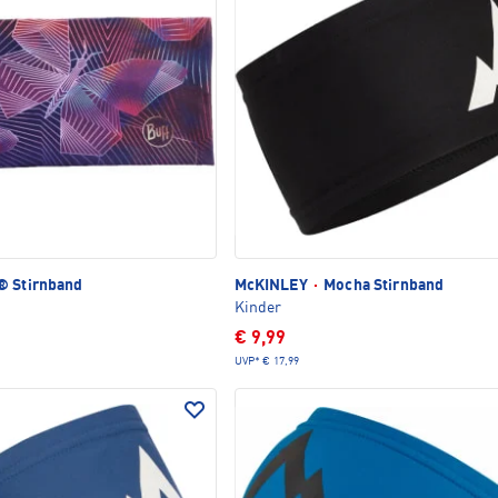
 Stirnband
McKINLEY
·
Mocha Stirnband
Kinder
€ 9,99
UVP*
€ 17,99