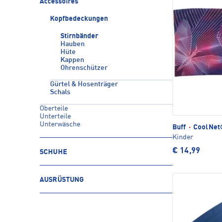
Accessoires
Kopfbedeckungen
Stirnbänder
Hauben
Hüte
Kappen
Ohrenschützer
Gürtel & Hosenträger
Schals
Oberteile
Unterteile
Unterwäsche
Buff
·
CoolNet®
Kinder
€ 14,99
SCHUHE
AUSRÜSTUNG