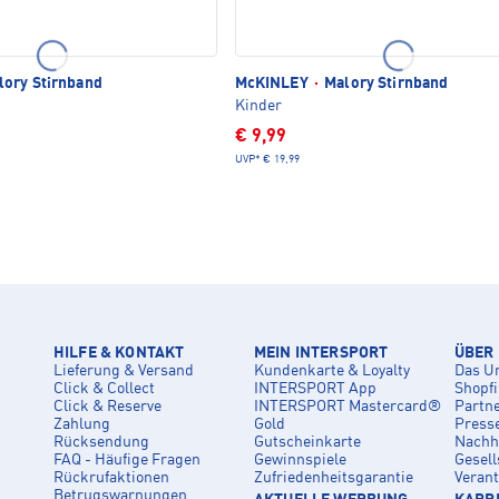
ory Stirnband
McKINLEY
·
Malory Stirnband
Kinder
€ 9,99
UVP*
€ 19,99
HILFE & KONTAKT
MEIN INTERSPORT
ÜBER
Lieferung & Versand
Kundenkarte & Loyalty
Das U
Click & Collect
INTERSPORT App
Shopf
Click & Reserve
INTERSPORT Mastercard®
Partn
Zahlung
Gold
Press
Rücksendung
Gutscheinkarte
Nachha
FAQ - Häufige Fragen
Gewinnspiele
Gesell
Rückrufaktionen
Zufriedenheitsgarantie
Veran
Betrugswarnungen