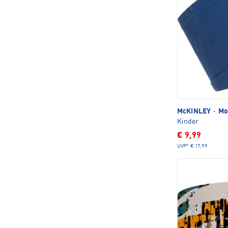
McKINLEY
·
Moc
Kinder
€ 9,99
UVP*
€ 17,99