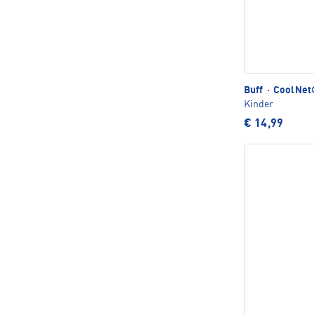
Buff
·
CoolNet®
Kinder
€ 14,99