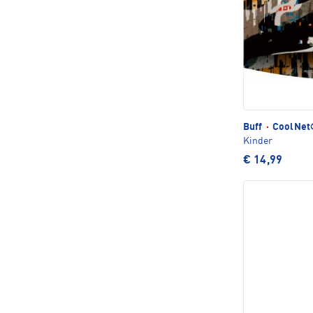
Buff
·
CoolNet®
Kinder
€ 14,99