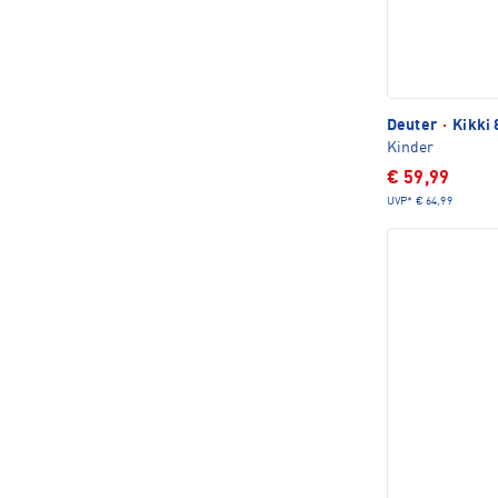
Deuter
·
Kikki 
Kinder
€ 59,99
UVP*
€ 64,99