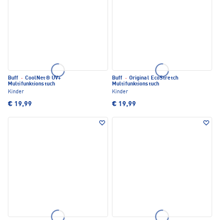
Buff
·
CoolNet® UV+
Buff
·
Original EcoStretch
Multifunktionstuch
Multifunktionstuch
Kinder
Kinder
€ 19,99
€ 19,99