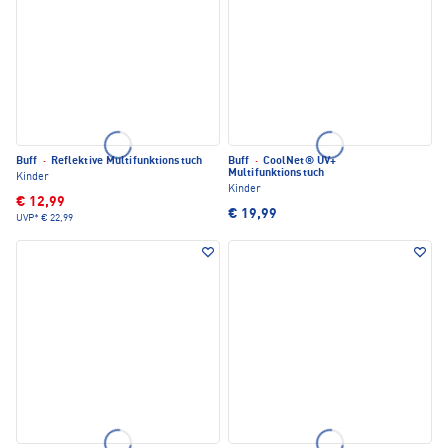
Buff
·
Reflektive Multifunktionstuch
Buff
·
CoolNet® UV+
Multifunktionstuch
Kinder
Kinder
€ 12,99
€ 19,99
UVP*
€ 22,99