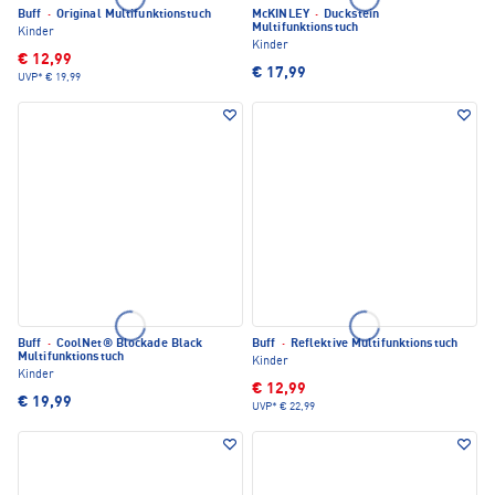
Buff
·
Original Multifunktionstuch
McKINLEY
·
Duckstein
Multifunktionstuch
Kinder
Kinder
€ 12,99
€ 17,99
UVP*
€ 19,99
Buff
·
CoolNet® Blockade Black
Buff
·
Reflektive Multifunktionstuch
Multifunktionstuch
Kinder
Kinder
€ 12,99
€ 19,99
UVP*
€ 22,99