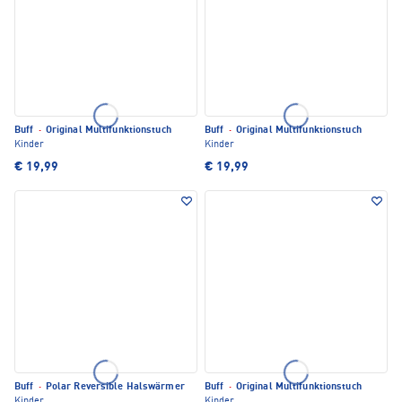
Buff
·
Original Multifunktionstuch
Buff
·
Original Multifunktionstuch
Kinder
Kinder
€ 19,99
€ 19,99
Buff
·
Polar Reversible Halswärmer
Buff
·
Original Multifunktionstuch
Kinder
Kinder