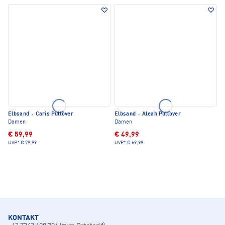
Elbsand
·
Caris Pullover
Elbsand
·
Aleah Pullover
Damen
Damen
€ 59,99
€ 49,99
UVP*
€ 79,99
UVP*
€ 69,99
KONTAKT