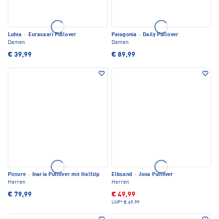
Luhta
·
Eurasaari Pullover
Patagonia
·
Daily Pullover
Damen
Damen
€ 39,99
€ 89,99
Picture
·
Inaria Pullover mit Halfzip
Elbsand
·
Jona Pullover
Herren
Herren
€ 79,99
€ 49,99
UVP*
€ 69,99