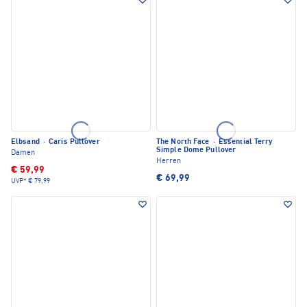
Elbsand
·
Caris Pullover
The North Face
·
Essential Terry
Simple Dome Pullover
Damen
Herren
€ 59,99
€ 69,99
UVP*
€ 79,99