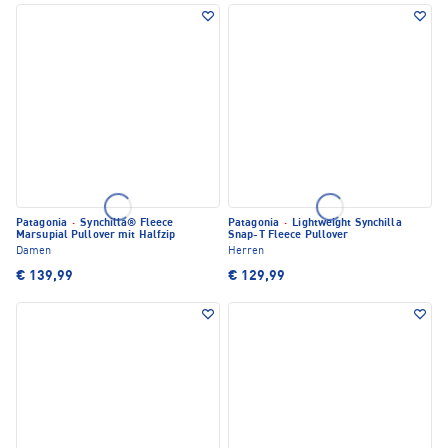
Patagonia
·
Synchilla® Fleece
Patagonia
·
Lightweight Synchilla
Marsupial Pullover mit Halfzip
Snap-T Fleece Pullover
Damen
Herren
€ 139,99
€ 129,99