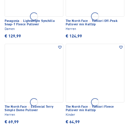
Patagonia
·
Lightweight Synchilla
The North Face
·
Yumiori Off-Peak
Snap-T Fleece Pullover
Pullover mit Halfzip
Damen
Herren
€ 129,99
€ 124,99
The North Face
·
Essential Terry
The North Face
·
Yumiori Fleece
Simple Dome Pullover
Pullover mit Halfzip
Herren
Kinder
€ 69,99
€ 64,99