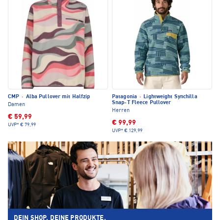
CMP
·
Alba Pullover mit Halfzip
Patagonia
·
Lightweight Synchilla
Snap-T Fleece Pullover
Damen
Herren
€ 59,99
€ 99,99
UVP*
€ 79,99
UVP*
€ 129,99
DEIN SHOP. DEINE PRODUKTE.