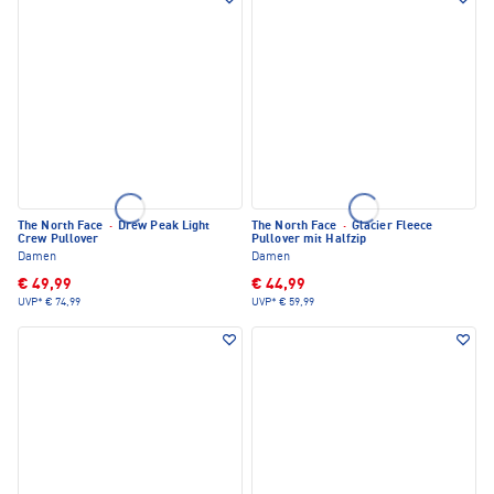
The North Face
·
Drew Peak Light
The North Face
·
Glacier Fleece
Crew Pullover
Pullover mit Halfzip
Damen
Damen
€ 49,99
€ 44,99
UVP*
€ 74,99
UVP*
€ 59,99