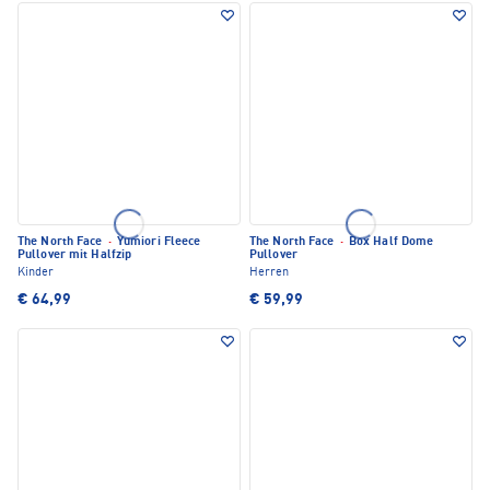
The North Face
·
Yumiori Fleece
The North Face
·
Box Half Dome
Pullover mit Halfzip
Pullover
Kinder
Herren
€ 64,99
€ 59,99