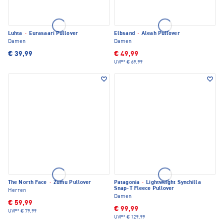
Luhta
·
Eurasaari Pullover
Elbsand
·
Aleah Pullover
Damen
Damen
€ 39,99
€ 49,99
UVP*
€ 69,99
The North Face
·
Zumu Pullover
Patagonia
·
Lightweight Synchilla
Snap-T Fleece Pullover
Herren
Damen
€ 59,99
€ 99,99
UVP*
€ 79,99
UVP*
€ 129,99