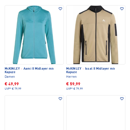
McKINLEY
·
Aami II Midlayer mit
McKINLEY
·
Issal II Midlayer mit
Kapuze
Kapuze
Damen
Herren
€ 49,99
€ 59,99
UVP*
€ 79,99
UVP*
€ 79,99