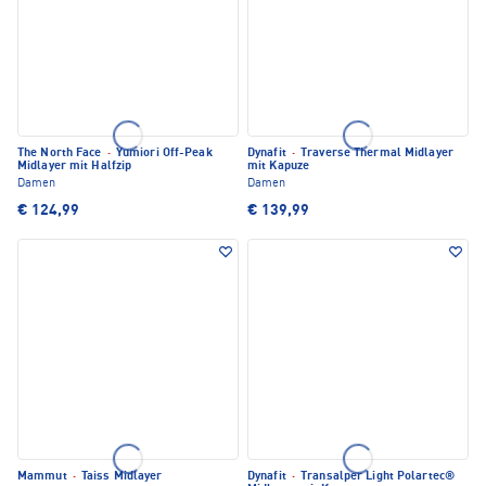
The North Face
·
Yumiori Off-Peak
Dynafit
·
Traverse Thermal Midlayer
Midlayer mit Halfzip
mit Kapuze
Damen
Damen
€ 124,99
€ 139,99
Mammut
·
Taiss Midlayer
Dynafit
·
Transalper Light Polartec®