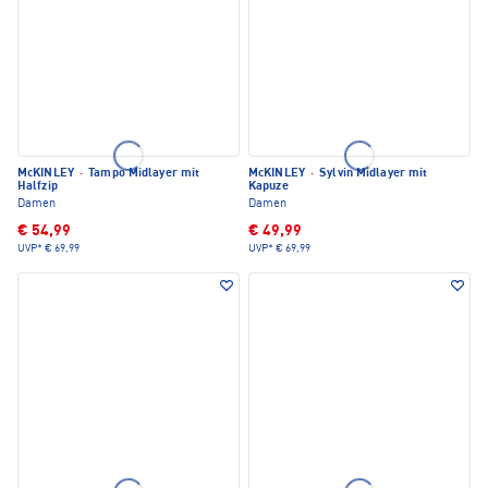
McKINLEY
·
Tampo Midlayer mit
McKINLEY
·
Sylvin Midlayer mit
Halfzip
Kapuze
Damen
Damen
€ 54,99
€ 49,99
UVP*
€ 69,99
UVP*
€ 69,99