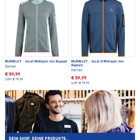
McKINLEY
·
Issal Midlayer mit Kapuze
McKINLEY
·
Issal II Midlayer mit
Kapuze
Damen
Herren
€ 59,99
€ 59,99
UVP*
€ 79,99
UVP*
€ 79,99
DEIN SHOP. DEINE PRODUKTE.