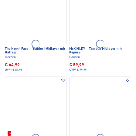
The North Face
·
Yumiori Midlayer mit
McKINLEY
·
Tambuk Midlayer mit
Halfzip
Kapuze
Herren
Damen
€ 64,99
€ 59,99
UVP*
€ 84,99
UVP*
€ 79,99
Neu