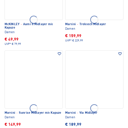
McKINLEY
·
Aami II Midlayer mit
Martini
·
Trektech Midlayer
Kapuze
Damen
Damen
€ 159,99
€ 49,99
UVP*
€ 229,99
UVP*
€ 79,99
Martini
·
Sunrise Midlayer mit Kapuze
Martini
·
Via Midlayer
Damen
Damen
€ 149,99
€ 189,99