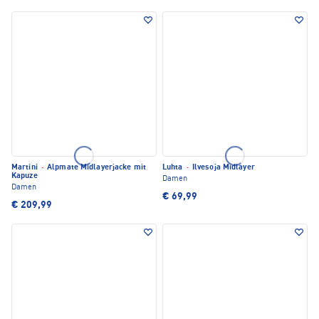
Martini
·
Alpmate Midlayerjacke mit
Luhta
·
Ilvesoja Midlayer
Kapuze
Damen
Damen
€ 69,99
€ 209,99