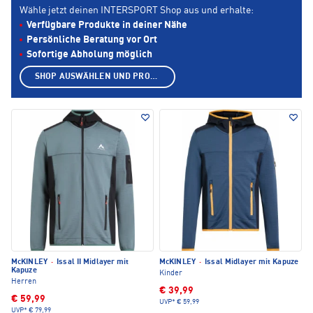
Wähle jetzt deinen INTERSPORT Shop aus und erhalte:
Verfügbare Produkte in deiner Nähe
Persönliche Beratung vor Ort
Sofortige Abholung möglich
SHOP AUSWÄHLEN UND PRODUKTE ANZEIGEN
McKINLEY
·
Issal II Midlayer mit
McKINLEY
·
Issal Midlayer mit Kapuze
Kapuze
Kinder
Herren
€ 39,99
€ 59,99
UVP*
€ 59,99
UVP*
€ 79,99