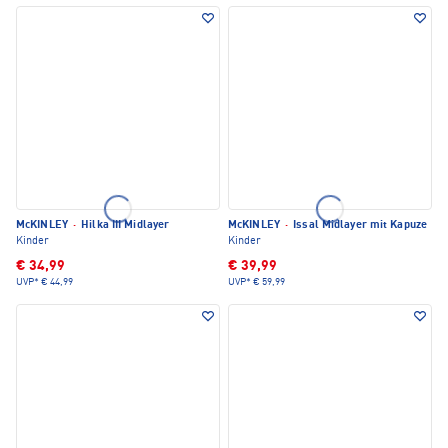
McKINLEY
·
Hilka III Midlayer
McKINLEY
·
Issal Midlayer mit Kapuze
Kinder
Kinder
€ 34,99
€ 39,99
UVP*
€ 44,99
UVP*
€ 59,99