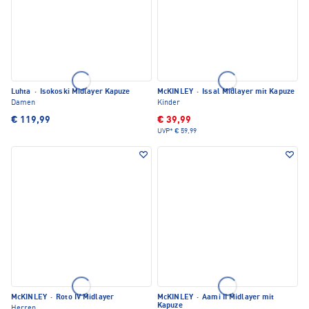
Luhta
·
Isokoski Midlayer Kapuze
McKINLEY
·
Issal Midlayer mit Kapuze
Damen
Kinder
€ 119,99
€ 39,99
UVP*
€ 59,99
McKINLEY
·
Roto IV Midlayer
McKINLEY
·
Aami II Midlayer mit
Kapuze
Herren