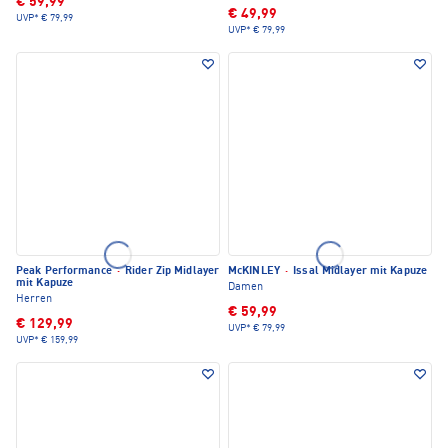
€ 59,99
€ 49,99
UVP*
€ 79,99
UVP*
€ 79,99
Peak Performance
·
Rider Zip Midlayer
McKINLEY
·
Issal Midlayer mit Kapuze
mit Kapuze
Damen
Herren
€ 59,99
€ 129,99
UVP*
€ 79,99
UVP*
€ 159,99