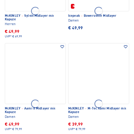
Neu
McKINLEY
·
Sylvin Midlayer mit
Icepeak
·
Bowersville Midlayer
Kapuze
Damen
Herren
€ 49,99
€ 49,99
UVP*
€ 69,99
McKINLEY
·
Aami II Midlayer mit
McKINLEY
·
M-Tec Aami Midlayer mit
Kapuze
Kapuze
Damen
Damen
€ 49,99
€ 39,99
UVP*
€ 79,99
UVP*
€ 79,99