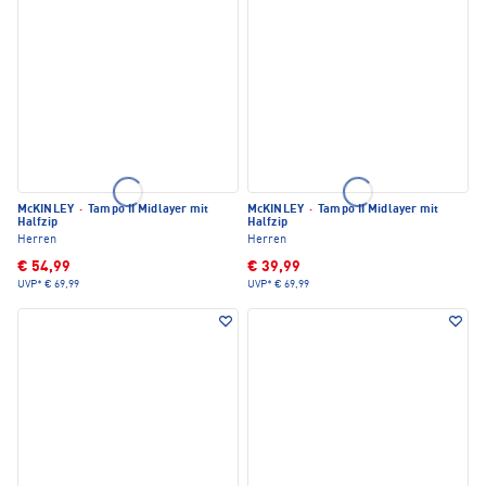
McKINLEY
·
Tampo II Midlayer mit
McKINLEY
·
Tampo II Midlayer mit
Halfzip
Halfzip
Herren
Herren
€ 54,99
€ 39,99
UVP*
€ 69,99
UVP*
€ 69,99