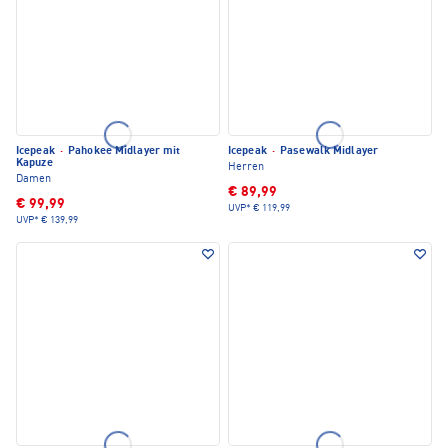
Icepeak
·
Pahokee Midlayer mit
Icepeak
·
Pasewalk Midlayer
Kapuze
Herren
Damen
€ 89,99
€ 99,99
UVP*
€ 119,99
UVP*
€ 139,99