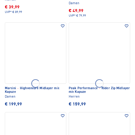
Damen
€ 39,99
€ 49,99
UVP*
€ 89,99
UVP*
€ 79,99
Martini
·
Highventure Midlayer mit
Peak Performance
·
Rider Zip Midlayer
Kapuze
mit Kapuze
Damen
Herren
€ 199,99
€ 159,99