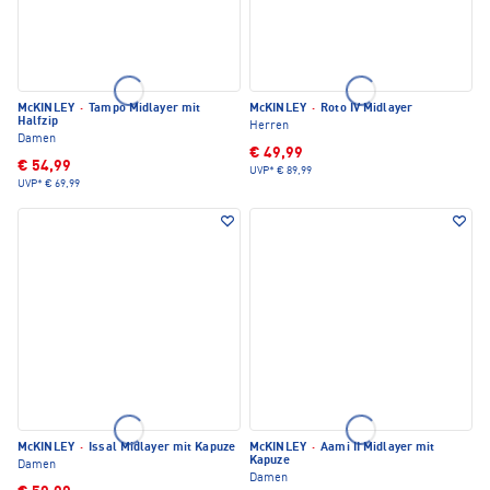
McKINLEY
·
Tampo Midlayer mit
McKINLEY
·
Roto IV Midlayer
Halfzip
Herren
Damen
€ 49,99
€ 54,99
UVP*
€ 89,99
UVP*
€ 69,99
McKINLEY
·
Issal Midlayer mit Kapuze
McKINLEY
·
Aami II Midlayer mit
Kapuze
Damen
Damen