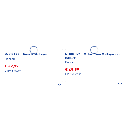
McKINLEY
·
Roto IV Midlayer
McKINLEY
·
M-Tec Aami Midlayer mit
Kapuze
Herren
Damen
€ 49,99
€ 49,99
UVP*
€ 89,99
UVP*
€ 79,99