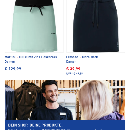
Martini
·
Hillclimb 2in1 Hosenrock
Elbsand
·
Mara Rock
Damen
Damen
€ 129,99
€ 39,99
UVP*
€ 49,99
DEIN SHOP. DEINE PRODUKTE.