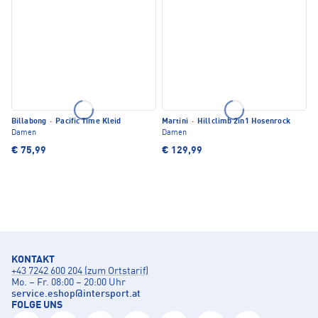
Billabong
·
Pacific Time Kleid
Martini
·
Hillclimb 2in1 Hosenrock
Damen
Damen
€ 75,99
€ 129,99
KONTAKT
+43 7242 600 204 (zum Ortstarif)
Mo. – Fr. 08:00 – 20:00 Uhr
service.eshop
@
intersport.at
FOLGE UNS