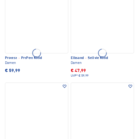
Protest
·
PrtPett Kleid
Elbsand
·
Sellvie Kleid
Damen
Damen
€ 59,99
€ 47,99
UVP*
€ 59,99