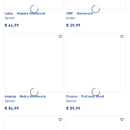
Luhta
·
Hopiala Hosenrock
CMP
·
Hosenrock
Damen
Kinder
€ 64,99
€ 29,99
Icepeak
·
Bedra Hosenrock
Protest
·
PrtExotic Kleid
Damen
Damen
€ 54,99
€ 59,99