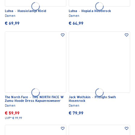
Luhta
·
Huosiolampi Kleid
Luhta
·
Hopiala Hosenrock
Damen
Damen
€ 69,99
€ 64,99
The North Face
·
THE NORTH FACE W
Jack Wolfskin
·
Prelight Swift
Zumu Hoode Dress Kapuzensweater
Hosenrock
Damen
Damen
€ 59,99
€ 79,99
UVP*
€ 99,99