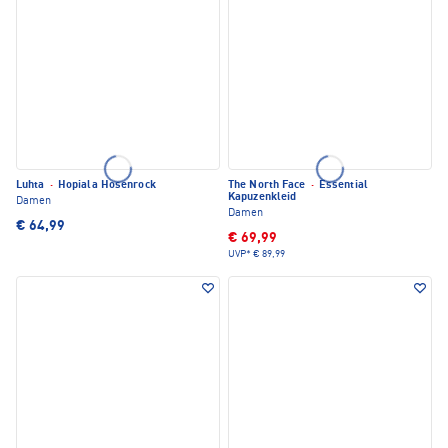
Luhta
·
Hopiala Hosenrock
The North Face
·
Essential
Kapuzenkleid
Damen
Damen
€ 64,99
€ 69,99
UVP*
€ 89,99