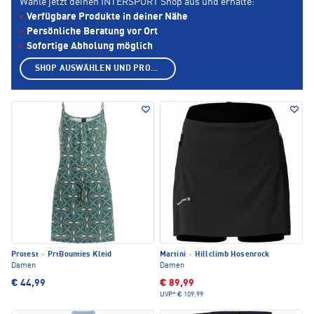
Wähle jetzt deinen INTERSPORT Shop aus und erhalte:
Verfügbare Produkte in deiner Nähe
Persönliche Beratung vor Ort
Sofortige Abholung möglich
SHOP AUSWÄHLEN UND PRODUKTE ANZEIGEN
Protest
·
PrtBounties Kleid
Martini
·
Hillclimb Hosenrock
Damen
Damen
€ 44,99
€ 89,99
UVP*
€ 109,99