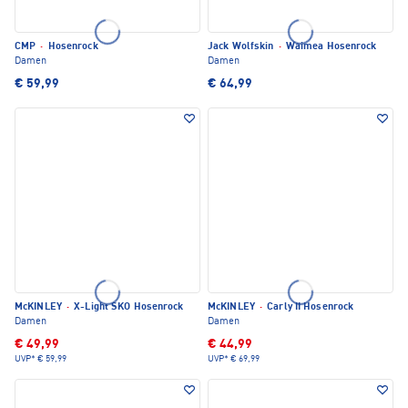
CMP
·
Hosenrock
Jack Wolfskin
·
Waimea Hosenrock
Damen
Damen
€ 59,99
€ 64,99
McKINLEY
·
X-Light SKO Hosenrock
McKINLEY
·
Carly II Hosenrock
Damen
Damen
€ 49,99
€ 44,99
UVP*
€ 59,99
UVP*
€ 69,99