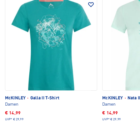
McKINLEY
·
Galla II T-Shirt
McKINLEY
·
Nata I
Damen
Damen
€ 14,99
€ 14,99
UVP*
€ 29,99
UVP*
€ 29,99