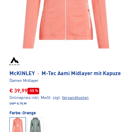
McKINLEY
·
M-Tec Aami Midlayer mit Kapuze
Damen Midlayer
€ 39,99
-50 %
Onlinepreis inkl. MwSt.
zzgl.
Versandkosten
UVP*
€ 79,99
Farbe:
Orange