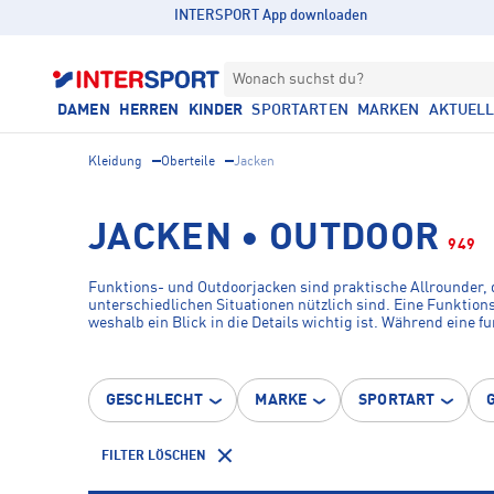
INTERSPORT App downloaden
Wonach suchst du?
DAMEN
HERREN
KINDER
SPORTARTEN
MARKEN
AKTUEL
Kleidung
Oberteile
Jacken
JACKEN • OUTDOOR
949
Funktions- und Outdoorjacken sind praktische Allrounder, d
unterschiedlichen Situationen nützlich sind. Eine Funktions
weshalb ein Blick in die Details wichtig ist. Während eine 
feuchtigkeitsregulierend. Die Outdoorjacke für den Alltag
an Outdoor- und Funktionsjacken für jede Lebenslage.
GESCHLECHT
MARKE
SPORTART
FILTER LÖSCHEN