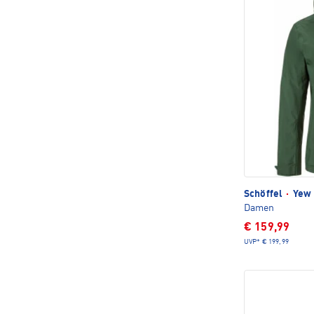
Schöffel
·
Yew 
Damen
€ 159,99
UVP*
€ 199,99