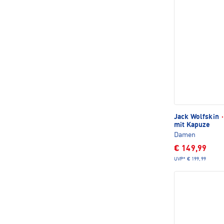
Jack Wolfskin
·
mit Kapuze
Damen
€ 149,99
UVP*
€ 199,99