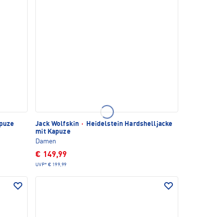
apuze
Jack Wolfskin
·
Heidelstein Hardshelljacke
mit Kapuze
Damen
€ 149,99
UVP*
€ 199,99