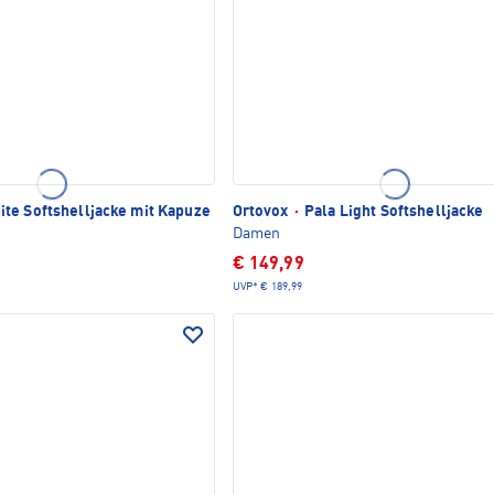
ite Softshelljacke mit Kapuze
Ortovox
·
Pala Light Softshelljacke
Damen
€ 149,99
UVP*
€ 189,99