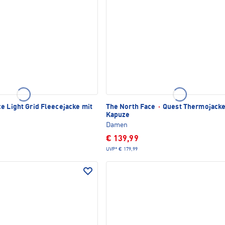
e Light Grid Fleecejacke mit
The North Face
·
Quest Thermojacke
Kapuze
Damen
€ 139,99
UVP*
€ 179,99