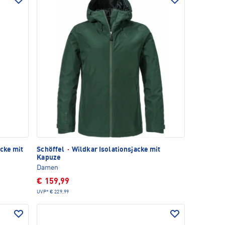
cke mit
Schöffel
·
Wildkar Isolationsjacke mit
Kapuze
Damen
€ 159,99
UVP*
€ 229,99