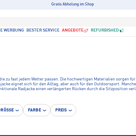
Gratis Abholung im Shop
LE WERBUNG
BESTER SERVICE
ANGEBOTE
REFURBISHED
ie zu fast jedem Wetter passen. Die hochwertigen Materialien sorgen für
jacke eignet sich für den Alltag, aber auch für den Outdoorsport. Manche 
funktionale Radjacke einen verlängerten Rücken durch die Sitzposition ver
 sollte hingegen zum eigenen Stil passen und ausreichend Wärme spende
GRÖSSE
FARBE
PREIS