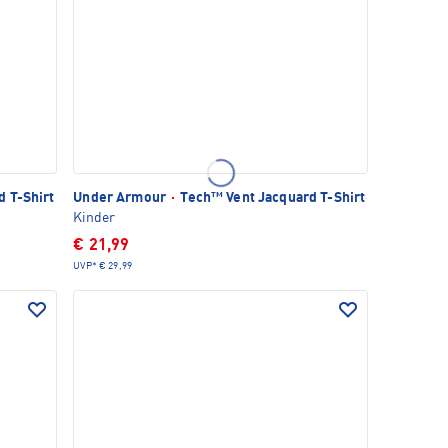
 T-Shirt
Under Armour
·
Tech™ Vent Jacquard T-Shirt
Kinder
€ 21,99
UVP*
€ 29,99