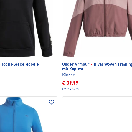
·
Icon Fleece Hoodie
Under Armour
·
Rival Woven Trainin
mit Kapuze
Kinder
€ 39,99
UVP*
€ 54,99