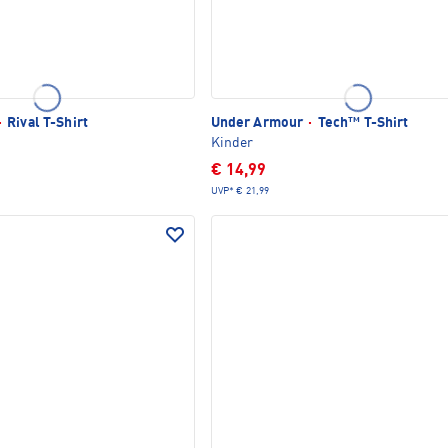
·
Rival T-Shirt
Under Armour
·
Tech™ T-Shirt
Kinder
€ 14,99
UVP*
€ 21,99