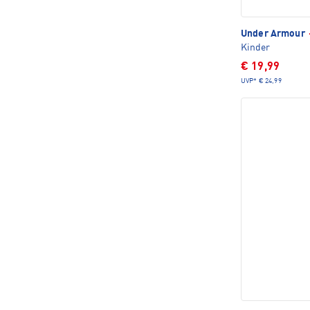
Under Armour
Kinder
€ 19,99
UVP*
€ 24,99