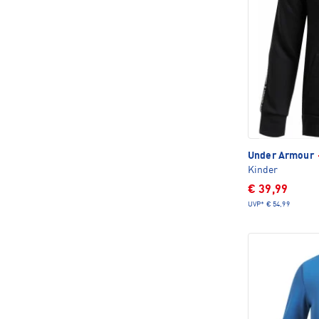
Under Armour
Kinder
€ 39,99
UVP*
€ 54,99