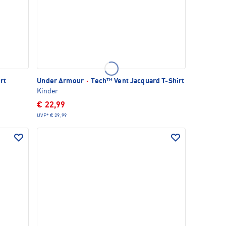
rt
Under Armour
·
Tech™ Vent Jacquard T-Shirt
Kinder
€ 22,99
UVP*
€ 29,99