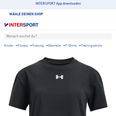
INTERSPORT App downloaden
WÄHLE DEINEN SHOP
Wonach suchst du?
Kinder
Fitness
Training
Oberteile
T-Shirts
Trainingsshirts