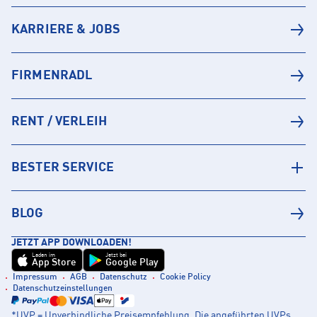
KARRIERE & JOBS
FIRMENRADL
RENT / VERLEIH
BESTER SERVICE
BLOG
JETZT APP DOWNLOADEN!
Laden im
Jetzt bei
App Store
Google Play
Impressum
AGB
Datenschutz
Cookie Policy
Datenschutzeinstellungen
*UVP = Unverbindliche Preisempfehlung. Die angeführten UVPs