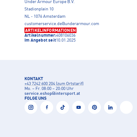
Under Armour Europe B.V.
Stadionplein 10
NL - 1076 Amsterdam
customerservice.de@underarmour.com
ARTIKELINFORMATIONEN
Artikelnummer:
408106036
Im Angebot seit
10.01.2025
KONTAKT
+43 7242 600 204 (zum Ortstarif)
Mo. – Fr. 08:00 – 20:00 Uhr
service.eshop
@
intersport.at
FOLGE UNS