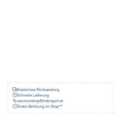
Kostenlose Rücksendung
Schnelle Lieferung
service.eshop
@
intersport.at
Gratis Abholung im Shop**