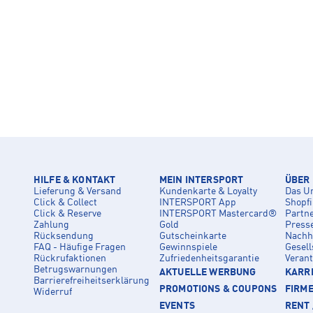
HILFE & KONTAKT
MEIN INTERSPORT
ÜBER
Lieferung & Versand
Kundenkarte & Loyalty
Das U
Click & Collect
INTERSPORT App
Shopf
Click & Reserve
INTERSPORT Mastercard®
Partn
Zahlung
Gold
Press
Rücksendung
Gutscheinkarte
Nachha
FAQ - Häufige Fragen
Gewinnspiele
Gesell
Rückrufaktionen
Zufriedenheitsgarantie
Veran
Betrugswarnungen
AKTUELLE WERBUNG
KARRI
Barrierefreiheitserklärung
PROMOTIONS & COUPONS
FIRM
Widerruf
EVENTS
RENT 