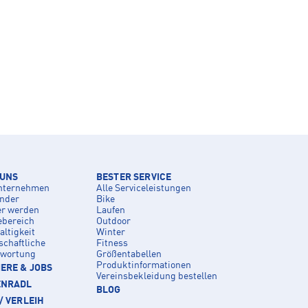
 UNS
BESTER SERVICE
nternehmen
Alle Serviceleistungen
inder
Bike
er werden
Laufen
ebereich
Outdoor
ltigkeit
Winter
schaftliche
Fitness
twortung
Größentabellen
Produktinformationen
ERE & JOBS
Vereinsbekleidung bestellen
ENRADL
BLOG
/ VERLEIH