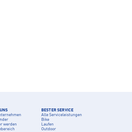
 UNS
BESTER SERVICE
nternehmen
Alle Serviceleistungen
inder
Bike
er werden
Laufen
ebereich
Outdoor