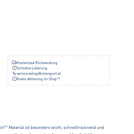
Kostenlose Rücksendung
Schnelle Lieferung
service.eshop
@
intersport.at
Gratis Abholung im Shop**
ech™ Material ist besonders leicht, schnelltrocknend und