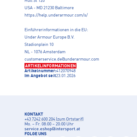
Hull St 120
USA - MD 21230 Baltimore
https://help.underarmour.com/s/
Einführerinformationen in die EU:
Under Armour Europe B.V.
Stadionplein 10
NL - 1076 Amsterdam
customerservice.de@underarmour.com
ARTIKELINFORMATIONEN
Artikelnummer:
412070948
Im Angebot seit
23.01.2026
KONTAKT
+43 7242 600 204 (zum Ortstarif)
Mo. – Fr. 08:00 – 20:00 Uhr
service.eshop
@
intersport.at
FOLGE UNS