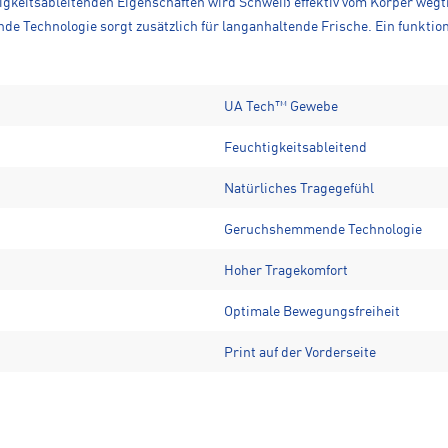
tigkeitsableitenden Eigenschaften wird Schweiß effektiv vom Körper wegt
e Technologie sorgt zusätzlich für langanhaltende Frische. Ein funktione
UA Tech™ Gewebe
Feuchtigkeitsableitend
Natürliches Tragegefühl
Geruchshemmende Technologie
Hoher Tragekomfort
Optimale Bewegungsfreiheit
Print auf der Vorderseite