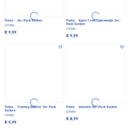
Puma
·
3er-Pack Socken
Puma
·
Sport Crew Lightweight 3er-
Pack Socken
Unisex
Unisex
€ 9,99
€ 9,99
Puma
·
Training Quarter 3er-Pack
Puma
·
Invisible 3er-Pack Socken
Socken
Unisex
Unisex
€ 8,99
€ 9,99