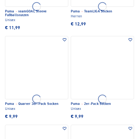
Puma
·
teamGOAL Sleeve
Puma
·
TeamLIGA Socken
Fußballstutzen
Herren
Unisex
€ 12,99
€ 11,99
Puma
·
Quarter 3er-Pack Socken
Puma
·
2er-Pack Socken
Unisex
Unisex
€ 9,99
€ 9,99