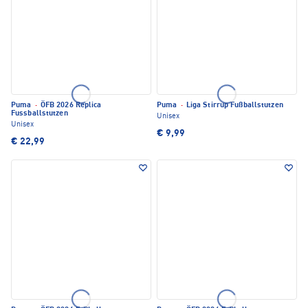
Puma
·
ÖFB 2026 Replica
Puma
·
Liga Stirrup Fußballstutzen
Fussballstutzen
Unisex
Unisex
€ 9,99
€ 22,99