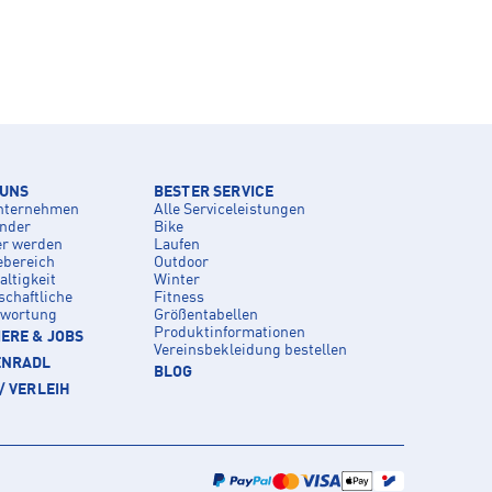
 UNS
BESTER SERVICE
nternehmen
Alle Serviceleistungen
inder
Bike
er werden
Laufen
ebereich
Outdoor
ltigkeit
Winter
schaftliche
Fitness
twortung
Größentabellen
Produktinformationen
ERE & JOBS
Vereinsbekleidung bestellen
ENRADL
BLOG
/ VERLEIH