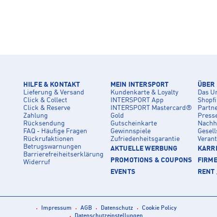
HILFE & KONTAKT
MEIN INTERSPORT
ÜBER
Lieferung & Versand
Kundenkarte & Loyalty
Das U
Click & Collect
INTERSPORT App
Shopf
Click & Reserve
INTERSPORT Mastercard®
Partn
Zahlung
Gold
Press
Rücksendung
Gutscheinkarte
Nachha
FAQ - Häufige Fragen
Gewinnspiele
Gesell
Rückrufaktionen
Zufriedenheitsgarantie
Veran
Betrugswarnungen
AKTUELLE WERBUNG
KARRI
Barrierefreiheitserklärung
PROMOTIONS & COUPONS
FIRM
Widerruf
EVENTS
RENT 
Impressum
AGB
Datenschutz
Cookie Policy
Datenschutzeinstellungen