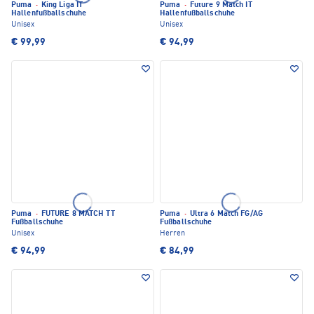
Puma
·
King Liga IT
Puma
·
Future 9 Match IT
Hallenfußballschuhe
Hallenfußballschuhe
Unisex
Unisex
€ 99,99
€ 94,99
Puma
·
FUTURE 8 MATCH TT
Puma
·
Ultra 6 Match FG/AG
Fußballschuhe
Fußballschuhe
Unisex
Herren
€ 94,99
€ 84,99