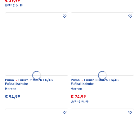
€ 39,99
UVP*
€ 44,99
Puma
·
Future 9 Match FG/AG
Puma
·
Future 8 Match FG/AG
Fußballschuhe
Fußballschuhe
Herren
Herren
€ 94,99
€ 74,99
UVP*
€ 94,99