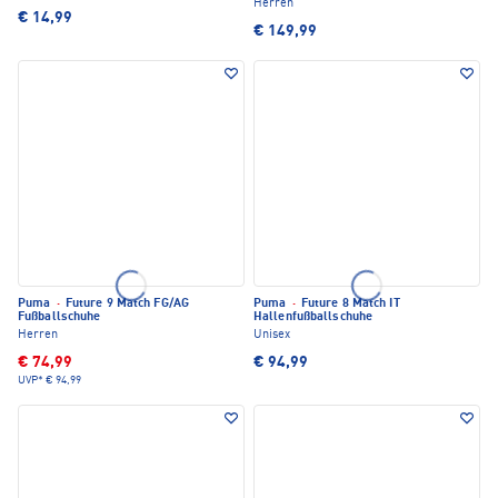
Herren
€ 14,99
€ 149,99
Puma
·
Future 9 Match FG/AG
Puma
·
Future 8 Match IT
Fußballschuhe
Hallenfußballschuhe
Herren
Unisex
€ 74,99
€ 94,99
UVP*
€ 94,99