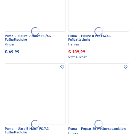
Puma
·
Future 9 Match FG/AG
Puma
·
Future 8 Pro FG/AG
Fußballschuhe
Fußballschuhe
Kinder
Herren
€ 69,99
€ 109,99
UVP*
€ 139,99
Puma
·
Ultra 5 Match FG/AG
Puma
·
Popcat 20 Wellnesssandalen
Fußballschuhe
Unisex