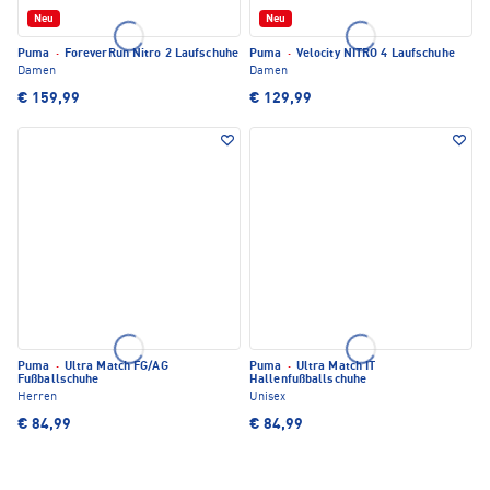
Neu
Neu
Puma
·
ForeverRun Nitro 2 Laufschuhe
Puma
·
Velocity NITRO 4 Laufschuhe
Damen
Damen
€ 159,99
€ 129,99
Puma
·
Ultra Match FG/AG
Puma
·
Ultra Match IT
Fußballschuhe
Hallenfußballschuhe
Herren
Unisex
€ 84,99
€ 84,99