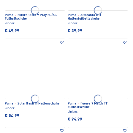
Puma
·
Future Ultra 9 Play FG/AG
Puma
·
Attacanto II IT
Fußballschuhe
Hallenfußballschuhe
Kinder
Kinder
€ 49,99
€ 39,99
Puma
·
Solarflash III Hallenschuhe
Puma
·
Future 9 Match TF
Fußballschuhe
Kinder
Unisex
€ 54,99
€ 94,99