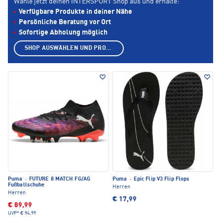
Wähle jetzt deinen INTERSPORT Shop aus und erhalte:
Verfügbare Produkte in deiner Nähe
Persönliche Beratung vor Ort
Sofortige Abholung möglich
SHOP AUSWÄHLEN UND PRODUKTE ANZEIGEN
Puma
·
FUTURE 8 MATCH FG/AG
Puma
·
Epic Flip V3 Flip Flops
Fußballschuhe
Herren
Herren
€ 17,99
€ 89,99
UVP*
€ 94,99