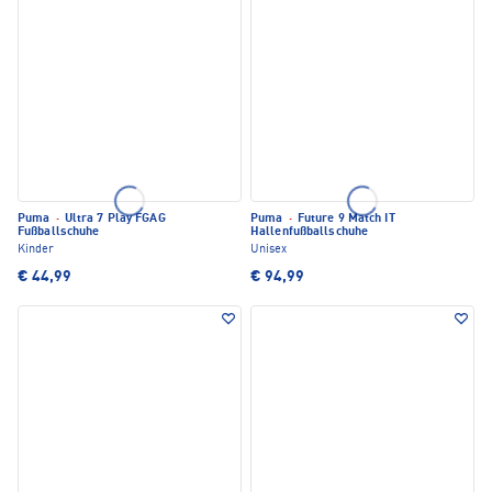
Puma
·
Ultra 7 Play FGAG
Puma
·
Future 9 Match IT
Fußballschuhe
Hallenfußballschuhe
Kinder
Unisex
€ 44,99
€ 94,99