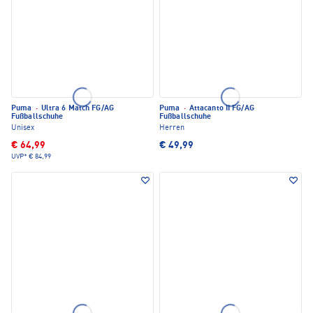
Puma
·
Ultra 6 Match FG/AG
Puma
·
Attacanto II FG/AG
Fußballschuhe
Fußballschuhe
Unisex
Herren
€ 64,99
€ 49,99
UVP*
€ 84,99