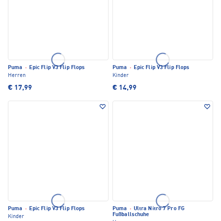
Puma
·
Epic Flip V3 Flip Flops
Puma
·
Epic Flip V3 Flip Flops
Herren
Kinder
€ 17,99
€ 14,99
Puma
·
Epic Flip V3 Flip Flops
Puma
·
Ultra Nitro 7 Pro FG
Fußballschuhe
Kinder