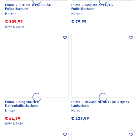
Puma
·
FUTURE 8 PRO FG/AG
Puma
·
King Match FG/AG
Fußballschuhe
Fußballschuhe
Herren
Herren
€ 109,99
€ 79,99
UVP*
€ 139,99
Puma
·
King Match IT
Puma
·
Deviate NITRO Elite 3 Hyrox
Hallenfußballschuhe
Laufschuhe
Unisex
Herren
€ 64,99
€ 229,99
UVP*
€ 79,99