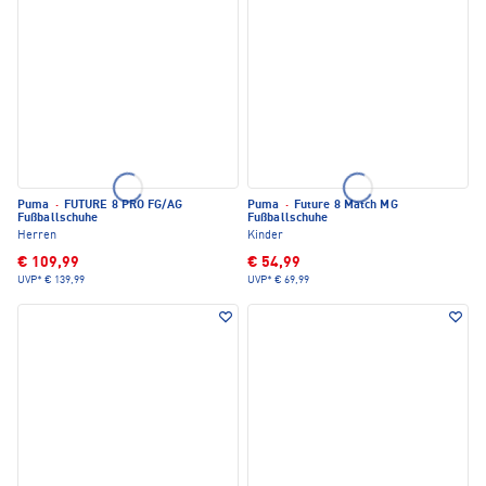
Puma
·
FUTURE 8 PRO FG/AG
Puma
·
Future 8 Match MG
Fußballschuhe
Fußballschuhe
Herren
Kinder
€ 109,99
€ 54,99
UVP*
€ 139,99
UVP*
€ 69,99