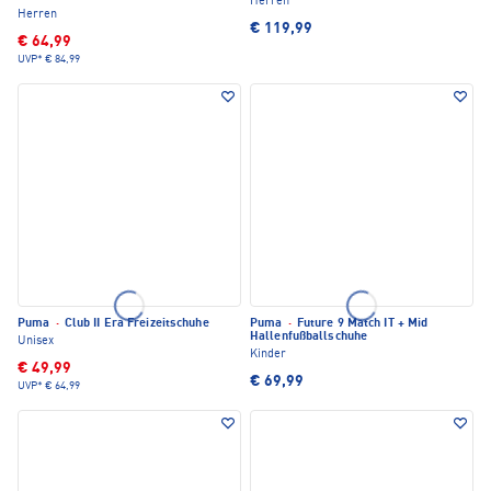
Herren
Herren
€ 119,99
€ 64,99
UVP*
€ 84,99
Puma
·
Club II Era Freizeitschuhe
Puma
·
Future 9 Match IT + Mid
Hallenfußballschuhe
Unisex
Kinder
€ 49,99
€ 69,99
UVP*
€ 64,99