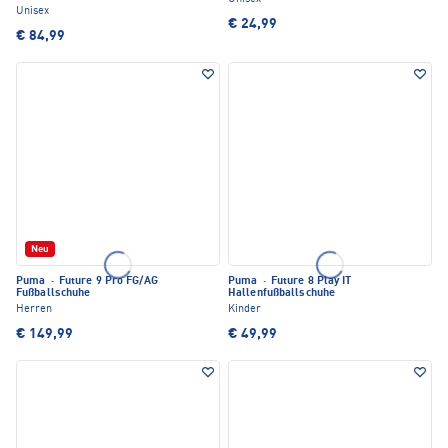
Unisex
€ 24,99
€ 84,99
Neu
Puma
·
Future 9 Pro FG/AG
Puma
·
Future 8 Play IT
Fußballschuhe
Hallenfußballschuhe
Herren
Kinder
€ 149,99
€ 49,99