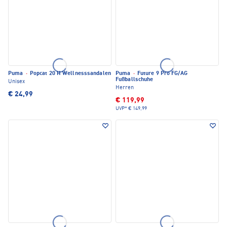
Puma
·
Popcat 20 H Wellnesssandalen
Puma
·
Future 9 Pro FG/AG
Fußballschuhe
Unisex
Herren
€ 24,99
€ 119,99
UVP*
€ 149,99