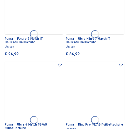
Puma
·
Future 8 Match IT
Puma
·
Ultra Nitro 7 Match IT
Hallenfußballschuhe
Hallenfußballschuhe
Unisex
Unisex
€ 94,99
€ 84,99
Puma
·
Ultra 6 Match FG/AG
Puma
·
King Pro FG/AG Fußballschuhe
Fußballschuhe