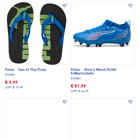
Puma
·
Epic v2 Flip Flops
Puma
·
Ultra 6 Match FG/AG
Fußballschuhe
Kinder
Kinder
€ 9,99
€ 51,99
UVP*
€ 19,99
UVP*
€ 64,99