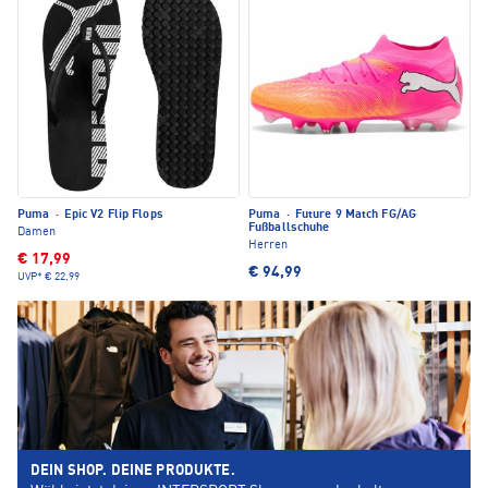
Puma
·
Epic V2 Flip Flops
Puma
·
Future 9 Match FG/AG
Fußballschuhe
Damen
Herren
€ 17,99
€ 94,99
UVP*
€ 22,99
DEIN SHOP. DEINE PRODUKTE.