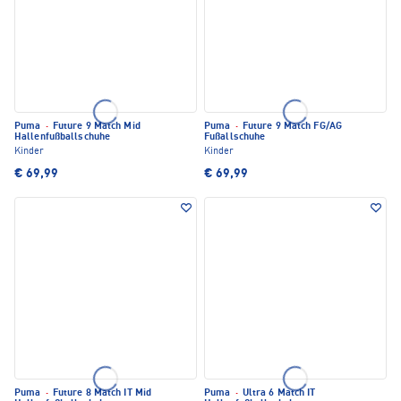
Puma
·
Future 9 Match Mid
Puma
·
Future 9 Match FG/AG
Hallenfußballschuhe
Fußallschuhe
Kinder
Kinder
€ 69,99
€ 69,99
Puma
·
Future 8 Match IT Mid
Puma
·
Ultra 6 Match IT