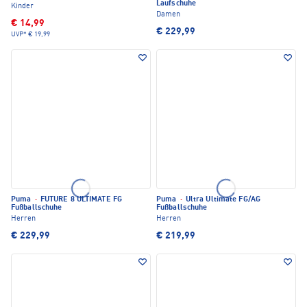
Laufschuhe
Kinder
Damen
€ 14,99
€ 229,99
UVP*
€ 19,99
Puma
·
FUTURE 8 ULTIMATE FG
Puma
·
Ultra Ultimate FG/AG
Fußballschuhe
Fußballschuhe
Herren
Herren
€ 229,99
€ 219,99