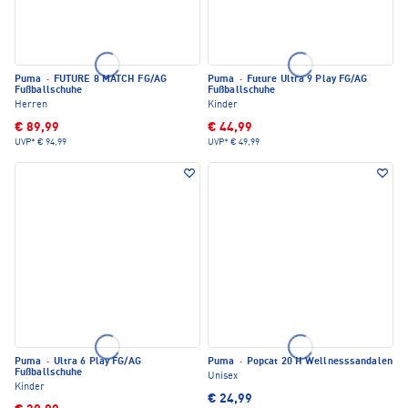
Puma
·
FUTURE 8 MATCH FG/AG
Puma
·
Future Ultra 9 Play FG/AG
Fußballschuhe
Fußballschuhe
Herren
Kinder
€ 89,99
€ 44,99
UVP*
€ 94,99
UVP*
€ 49,99
Puma
·
Ultra 6 Play FG/AG
Puma
·
Popcat 20 H Wellnesssandalen
Fußballschuhe
Unisex
Kinder
€ 24,99