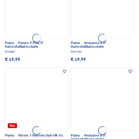
Puma
·
Future 9 Play IT
Puma
·
Attacanto II IT
Hallenfußballschuhe
Hallenfußballschuhe
Kinder
Herren
€ 49,99
€ 49,99
Neu
Puma
·
Varion 3 Hallenschuh UK-Gr.
Puma
·
Attacanto II IT