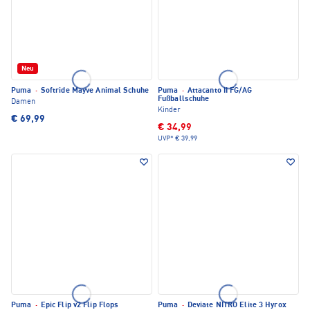
Neu
Puma
·
Softride Mayve Animal Schuhe
Puma
·
Attacanto II FG/AG
Fußballschuhe
Damen
Kinder
€ 69,99
€ 34,99
UVP*
€ 39,99
Puma
·
Epic Flip v2 Flip Flops
Puma
·
Deviate NITRO Elite 3 Hyrox