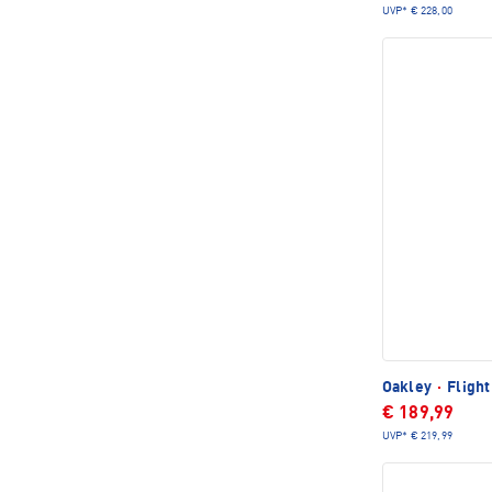
UVP*
€ 228,00
Oakley
·
Flight
€ 189,99
UVP*
€ 219,99