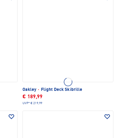
Oakley
·
Flight Deck Skibrille
€ 189,99
UVP*
€ 219,99