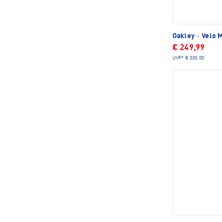
Oakley
·
Velo 
€ 249,99
UVP*
€ 330,00