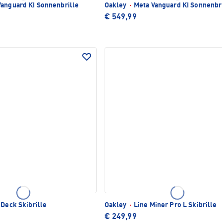
anguard KI Sonnenbrille
Oakley
·
Meta Vanguard KI Sonnenbr
€ 549,99
 Deck Skibrille
Oakley
·
Line Miner Pro L Skibrille
€ 249,99