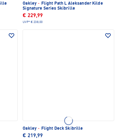
ille
Oakley
·
Flight Path L Aleksander Kilde
Signature Series Skibrille
€ 229,99
UVP*
€ 238,00
Oakley
·
Flight Deck Skibrille
€ 219,99