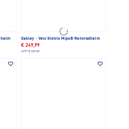
dhelm
Oakley
·
Velo Stelvio Mips® Rennradhelm
€ 249,99
UVP*
€ 330,00