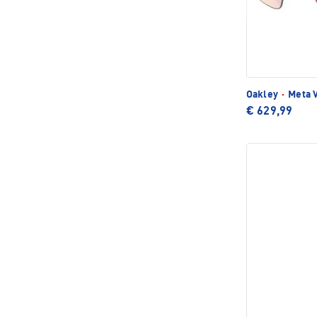
Oakley
·
Meta V
€ 629,99