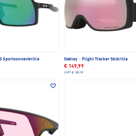
S Sportsonnenbrille
Oakley
·
Flight Tracker Skibrille
€ 149,99
UVP*
€ 180,99