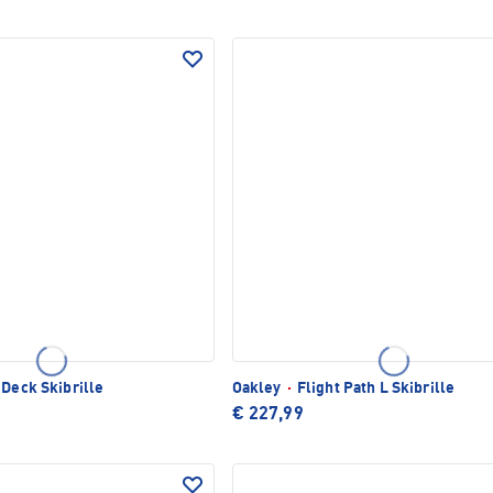
 Deck Skibrille
Oakley
·
Flight Path L Skibrille
€ 227,99