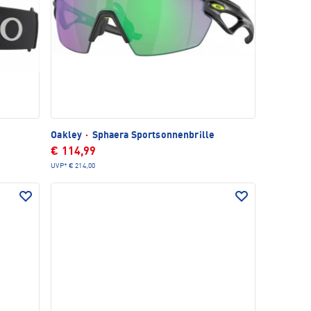
Oakley
·
Sphaera Sportsonnenbrille
€ 114,99
UVP*
€ 214,00