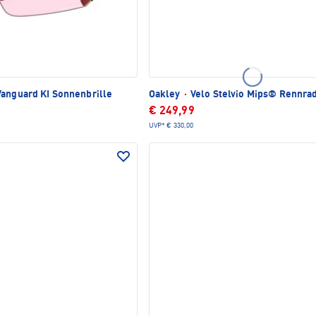
anguard KI Sonnenbrille
Oakley
·
Velo Stelvio Mips® Rennra
€ 249,99
UVP*
€ 330,00