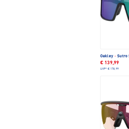
Oakley
·
Sutro 
€ 139,99
UVP*
€ 178,99