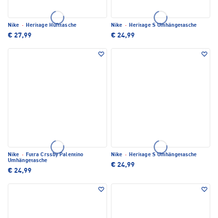
Nike
·
Heritage Hüfttasche
Nike
·
Heritage S Umhängetasche
€ 27,99
€ 24,99
Nike
·
Futra Crssby Palentino
Nike
·
Heritage S Umhängetasche
Umhängetasche
€ 24,99
€ 24,99