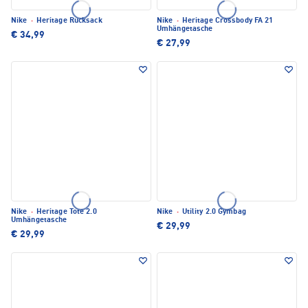
Nike
·
Heritage Rucksack
Nike
·
Heritage Crossbody FA 21
Umhängetasche
€ 34,99
€ 27,99
Nike
·
Heritage Tote 2.0
Nike
·
Utility 2.0 Gymbag
Umhängetasche
€ 29,99
€ 29,99