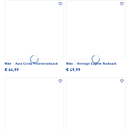
Nike
·
Aura Corda Freizeitrucksack
Nike
·
Heritage Eugene Rucksack
€ 64,99
€ 49,99