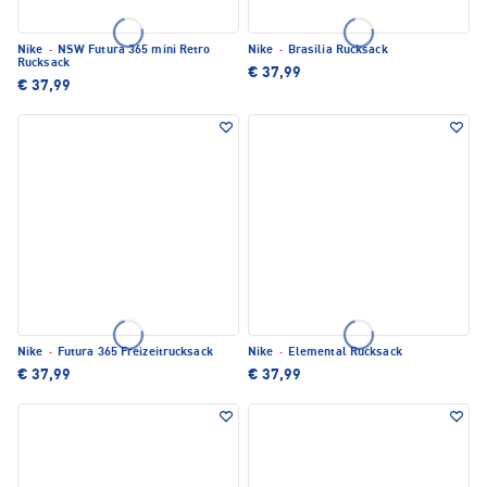
Nike
·
NSW Futura 365 mini Retro
Nike
·
Brasilia Rucksack
Rucksack
€ 37,99
€ 37,99
Nike
·
Futura 365 Freizeitrucksack
Nike
·
Elemental Rucksack
€ 37,99
€ 37,99