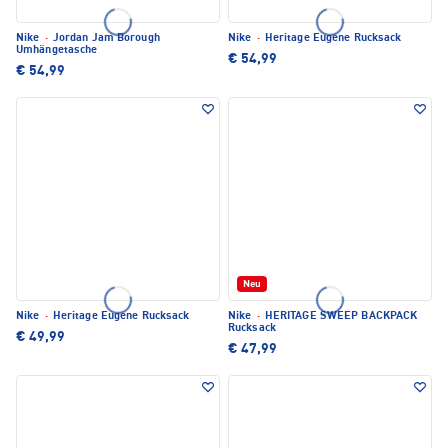
Nike
·
Jordan Jam Borough
Nike
·
Heritage Eugene Rucksack
Umhängetasche
€ 54,99
€ 54,99
Neu
Nike
·
Heritage Eugene Rucksack
Nike
·
HERITAGE SWEEP BACKPACK
Rucksack
€ 49,99
€ 47,99