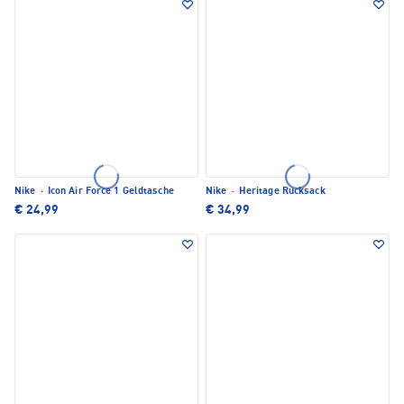
Nike
·
Icon Air Force 1 Geldtasche
Nike
·
Heritage Rucksack
€ 24,99
€ 34,99