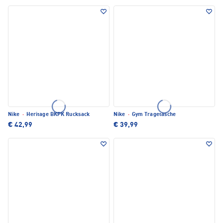
Nike
·
Heritage BKPK Rucksack
Nike
·
Gym Tragetasche
€ 42,99
€ 39,99