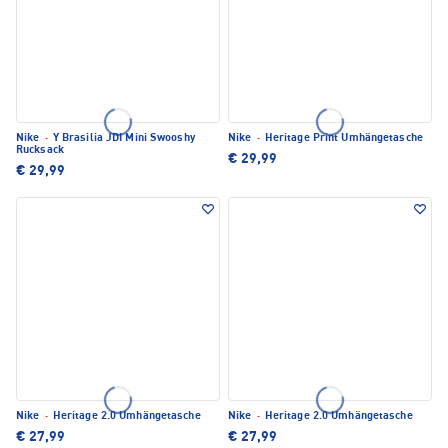
Nike
·
Y Brasilia JDI Mini Swooshy
Nike
·
Heritage Print Umhängetasche
Rucksack
€ 29,99
€ 29,99
Nike
·
Heritage 2.0 Umhängetasche
Nike
·
Heritage 2.0 Umhängetasche
€ 27,99
€ 27,99