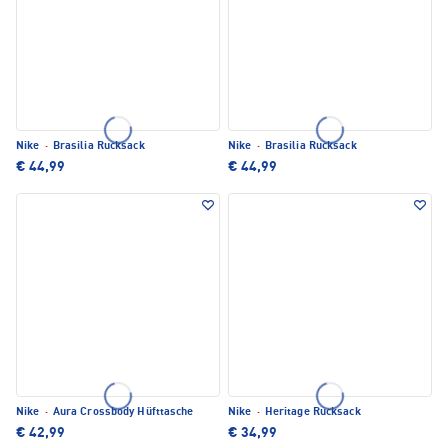
Nike
·
Brasilia Rucksack
Nike
·
Brasilia Rucksack
€ 44,99
€ 44,99
Nike
·
Aura Crossbody Hüfttasche
Nike
·
Heritage Rucksack
€ 42,99
€ 34,99