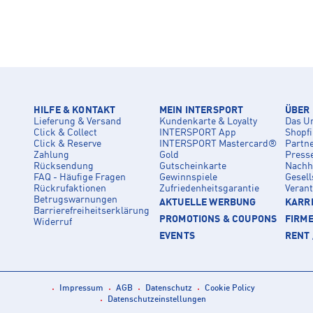
HILFE & KONTAKT
MEIN INTERSPORT
ÜBER
Lieferung & Versand
Kundenkarte & Loyalty
Das U
Click & Collect
INTERSPORT App
Shopf
Click & Reserve
INTERSPORT Mastercard®
Partn
Zahlung
Gold
Press
Rücksendung
Gutscheinkarte
Nachha
FAQ - Häufige Fragen
Gewinnspiele
Gesell
Rückrufaktionen
Zufriedenheitsgarantie
Veran
Betrugswarnungen
AKTUELLE WERBUNG
KARRI
Barrierefreiheitserklärung
PROMOTIONS & COUPONS
FIRM
Widerruf
EVENTS
RENT 
Impressum
AGB
Datenschutz
Cookie Policy
Datenschutzeinstellungen