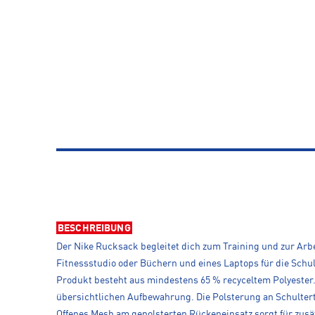
BESCHREIBUNG
Der Nike Rucksack begleitet dich zum Training und zur Arb
Fitnessstudio oder Büchern und eines Laptops für die Schul
Produkt besteht aus mindestens 65 % recyceltem Polyester.
übersichtlichen Aufbewahrung. Die Polsterung an Schultert
Offenes Mesh am gepolsterten Rückeneinsatz sorgt für zusä