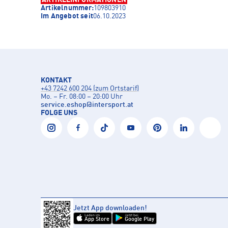
Artikelnummer:
109803910
Im Angebot seit
06.10.2023
KONTAKT
+43 7242 600 204 (zum Ortstarif)
Mo. – Fr. 08:00 – 20:00 Uhr
service.eshop
@
intersport.at
FOLGE UNS
Jetzt App downloaden!
Laden im
Jetzt bei
App Store
Google Play