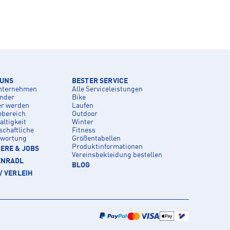
 UNS
BESTER SERVICE
nternehmen
Alle Serviceleistungen
inder
Bike
er werden
Laufen
ebereich
Outdoor
ltigkeit
Winter
schaftliche
Fitness
twortung
Größentabellen
Produktinformationen
ERE & JOBS
Vereinsbekleidung bestellen
ENRADL
BLOG
/ VERLEIH