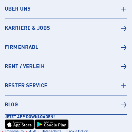
ÜBER UNS
KARRIERE & JOBS
FIRMENRADL
RENT / VERLEIH
BESTER SERVICE
BLOG
JETZT APP DOWNLOADEN!
Laden im
Jetzt bei
App Store
Google Play
Impressum
AGB
Datenschutz
Cookie Policy