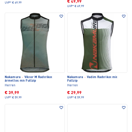
€ 49,99
UVP*
€ 69,99
UVP*
€ 69,99
Nakamura
·
Viktor M Radtrikot
Nakamura
·
Vadim Radtrikot mit
ärmellos mit Fullzip
Fullzip
Herren
Herren
€ 39,99
€ 29,99
UVP*
€ 59,99
UVP*
€ 59,99