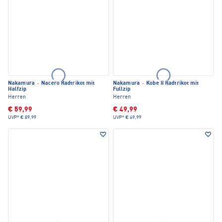
Nakamura
·
Nacero Radtrikot mit
Nakamura
·
Kobe II Radtrikot mit
Halfzip
Fullzip
Herren
Herren
€ 59,99
€ 49,99
UVP*
€ 89,99
UVP*
€ 69,99