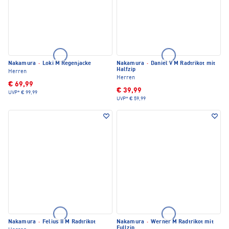
Nakamura
·
Loki M Regenjacke
Nakamura
·
Daniel V M Radtrikot mit
Halfzip
Herren
Herren
€ 69,99
€ 39,99
UVP*
€ 99,99
UVP*
€ 59,99
Nakamura
·
Felius II M Radtrikot
Nakamura
·
Werner M Radtrikot mit
Fullzip