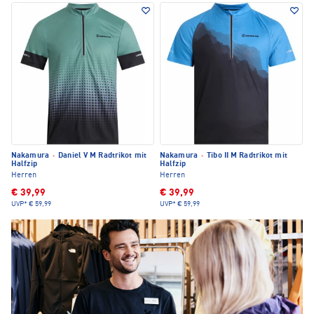
Nakamura
·
Daniel V M Radtrikot mit
Nakamura
·
Tibo II M Radtrikot mit
Halfzip
Halfzip
Herren
Herren
€ 39,99
€ 39,99
UVP*
€ 59,99
UVP*
€ 59,99