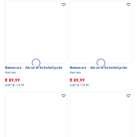
Nakamura
·
Akron III Softshelljacke
Nakamura
·
Akron III Softshelljacke
Herren
Herren
€ 89,99
€ 89,99
UVP*
€ 119,99
UVP*
€ 119,99