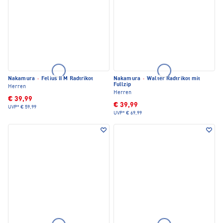
Nakamura
·
Felius II M Radtrikot
Nakamura
·
Walter Radtrikot mit
Fullzip
Herren
Herren
€ 39,99
€ 39,99
UVP*
€ 59,99
UVP*
€ 69,99