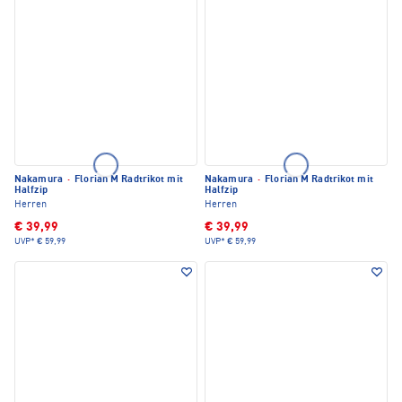
Nakamura
·
Florian M Radtrikot mit
Nakamura
·
Florian M Radtrikot mit
Halfzip
Halfzip
Herren
Herren
€ 39,99
€ 39,99
UVP*
€ 59,99
UVP*
€ 59,99