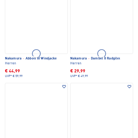
Nakamura
·
Abbott III Windjacke
Nakamura
·
Dambel II Radgilet
Herren
Herren
€ 44,99
€ 29,99
UVP*
€ 59,99
UVP*
€ 49,99