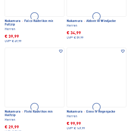
Nakamura
·
Falco Radtrikot mit
Nakamura
·
Abbott III Windjacke
Fullzip
Herren
Herren
€ 34,99
€ 39,99
UVP*
€ 59,99
UVP*
€ 69,99
Nakamura
·
Floki Radtrikot mit
Nakamura
·
Enno IV Regenjacke
Halfzip
Herren
Herren
€ 99,99
€ 29,99
UVP*
€ 149,99