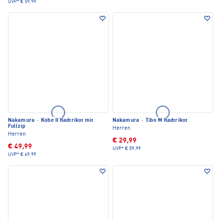
UVP*
€ 59,99
Nakamura
·
Kobe II Radtrikot mit
Nakamura
·
Tibo M Radtrikot
Fullzip
Herren
Herren
€ 29,99
€ 49,99
UVP*
€ 59,99
UVP*
€ 69,99