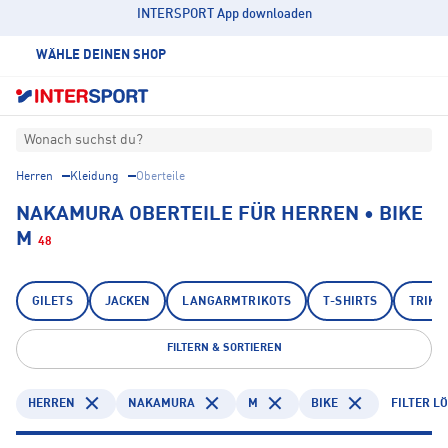
INTERSPORT App downloaden
WÄHLE DEINEN SHOP
Wonach suchst du?
Herren
Kleidung
Oberteile
NAKAMURA OBERTEILE FÜR HERREN • BIKE
M
48
GILETS
JACKEN
LANGARMTRIKOTS
T-SHIRTS
TRIKO
FILTERN & SORTIEREN
HERREN
NAKAMURA
M
BIKE
FILTER L