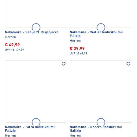
Nakamura
·
Sanijo 2L Regenjacke
Nakamura
·
Walter Radtrikot mit
Fullzip
Herren
Herren
€ 49,99
€ 39,99
UVP*
€ 179,99
UVP*
€ 69,99
Nakamura
·
Falco Radtrikot mit
Nakamura
·
Nacero Radshirt mit
Fullzip
Halfzip
Herren
Herren