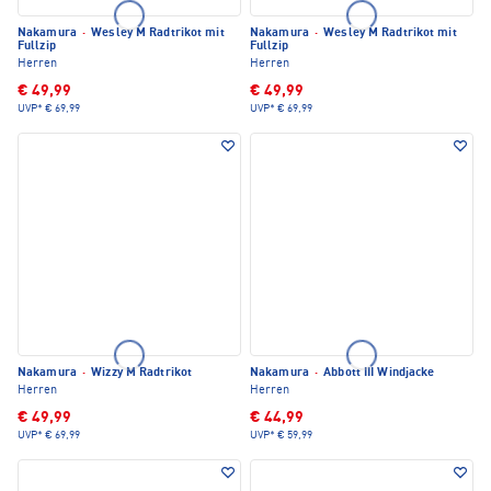
Nakamura
·
Wesley M Radtrikot mit
Nakamura
·
Wesley M Radtrikot mit
Fullzip
Fullzip
Herren
Herren
€ 49,99
€ 49,99
UVP*
€ 69,99
UVP*
€ 69,99
Nakamura
·
Wizzy M Radtrikot
Nakamura
·
Abbott III Windjacke
Herren
Herren
€ 49,99
€ 44,99
UVP*
€ 69,99
UVP*
€ 59,99