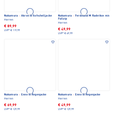
Nakamura
·
Akron III Softshelljacke
Nakamura
·
Ferdinand M Radtrikot mit
Fullzip
Herren
Herren
€ 89,99
€ 49,99
UVP*
€ 119,99
UVP*
€ 69,99
Nakamura
·
Enno III Regenjacke
Nakamura
·
Enno III Regenjacke
Herren
Herren
€ 69,99
€ 49,99
UVP*
€ 129,99
UVP*
€ 129,99