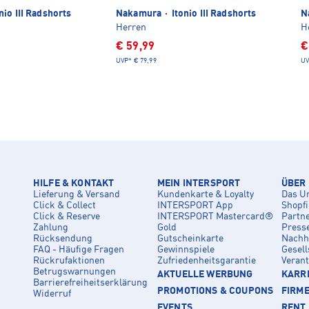
nio III Radshorts
Nakamura
·
Itonio III Radshorts
N
Herren
H
€ 59,99
€
UVP*
€ 79,99
UV
HILFE & KONTAKT
MEIN INTERSPORT
ÜBER
Lieferung & Versand
Kundenkarte & Loyalty
Das U
Click & Collect
INTERSPORT App
Shopf
Click & Reserve
INTERSPORT Mastercard®
Partn
Zahlung
Gold
Press
Rücksendung
Gutscheinkarte
Nachha
FAQ - Häufige Fragen
Gewinnspiele
Gesell
Rückrufaktionen
Zufriedenheitsgarantie
Veran
Betrugswarnungen
AKTUELLE WERBUNG
KARRI
Barrierefreiheitserklärung
PROMOTIONS & COUPONS
FIRM
Widerruf
EVENTS
RENT 