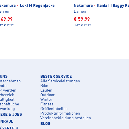
akamura
·
Loki M Regenjacke
Nakamura
·
Itania III Baggy 
erren
Damen
 69,99
€ 59,99
P*
€ 99,99
UVP*
€ 79,99
 UNS
BESTER SERVICE
nternehmen
Alle Serviceleistungen
inder
Bike
er werden
Laufen
ebereich
Outdoor
ltigkeit
Winter
schaftliche
Fitness
twortung
Größentabellen
Produktinformationen
ERE & JOBS
Vereinsbekleidung bestellen
ENRADL
BLOG
/ VERLEIH