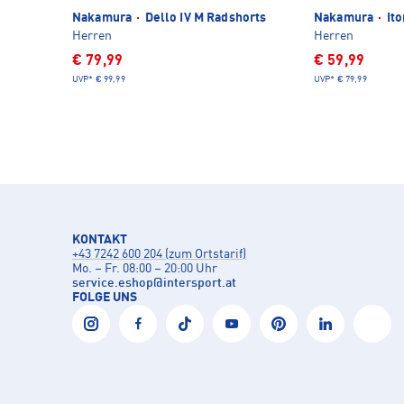
Nakamura
·
Dello IV M Radshorts
Nakamura
·
Ito
Herren
Herren
€ 79,99
€ 59,99
UVP*
€ 99,99
UVP*
€ 79,99
KONTAKT
+43 7242 600 204 (zum Ortstarif)
Mo. – Fr. 08:00 – 20:00 Uhr
service.eshop
@
intersport.at
FOLGE UNS