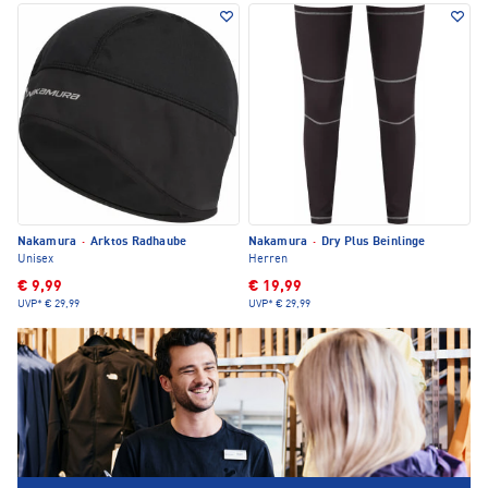
Nakamura
·
Arktos Radhaube
Nakamura
·
Dry Plus Beinlinge
Unisex
Herren
€ 9,99
€ 19,99
UVP*
€ 29,99
UVP*
€ 29,99