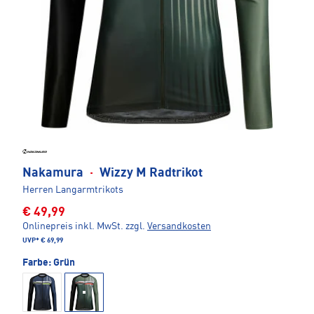
Nakamura
·
Wizzy M Radtrikot
Herren Langarmtrikots
€ 49,99
Onlinepreis inkl. MwSt.
zzgl.
Versandkosten
UVP*
€ 69,99
Farbe:
Grün