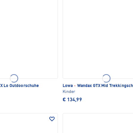
X Lo Outdoorschuhe
Lowa
·
Wandax GTX Mid Trekkingsc
Kinder
€ 134,99