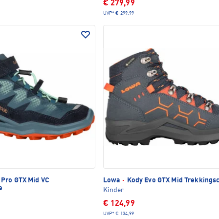
€ 279,99
UVP*
€ 299,99
Pro GTX Mid VC
Lowa
·
Kody Evo GTX Mid Trekkings
e
Kinder
€ 124,99
UVP*
€ 134,99