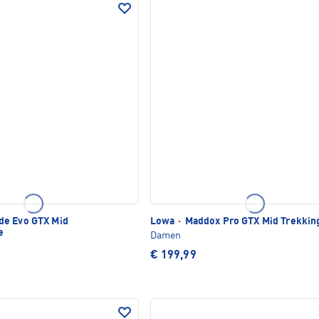
e Evo GTX Mid
Lowa
·
Maddox Pro GTX Mid Trekkin
e
Damen
€ 199,99