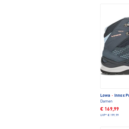
Lowa
·
Innox P
Damen
€ 169,99
UVP*
€ 199,99