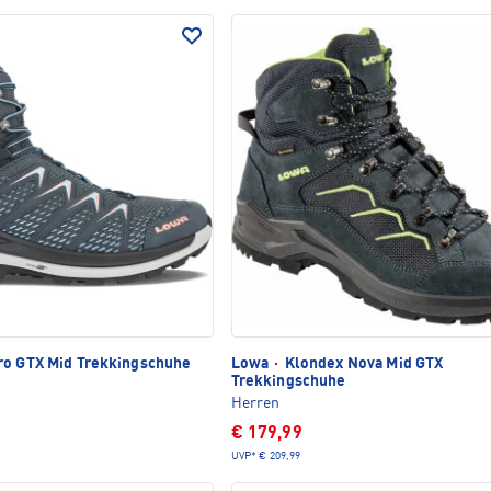
ro GTX Mid Trekkingschuhe
Lowa
·
Klondex Nova Mid GTX
Trekkingschuhe
Herren
€ 179,99
UVP*
€ 209,99