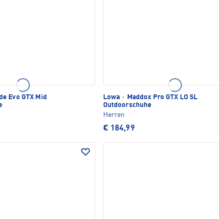
e Evo GTX Mid
Lowa
·
Maddox Pro GTX LO SL
e
Outdoorschuhe
Herren
€ 184,99