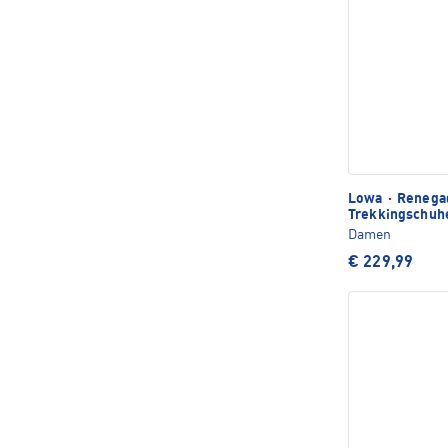
Lowa
·
Renegad
Trekkingschuh
Damen
€ 229,99