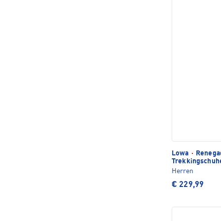
Lowa
·
Renegad
Trekkingschuh
Herren
€ 229,99