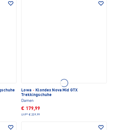
gschuhe
Lowa
·
Klondex Nova Mid GTX
Trekkingschuhe
Damen
€ 179,99
UVP*
€ 209,99