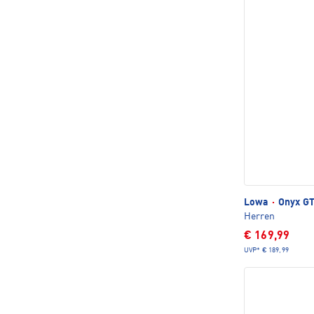
Lowa
·
Onyx GT
Herren
€ 169,99
UVP*
€ 189,99