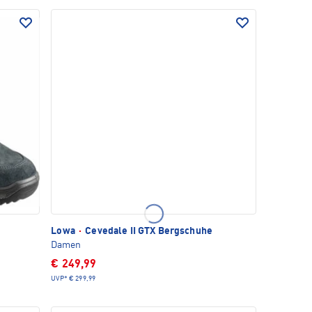
Lowa
·
Cevedale II GTX Bergschuhe
Damen
€ 249,99
UVP*
€ 299,99