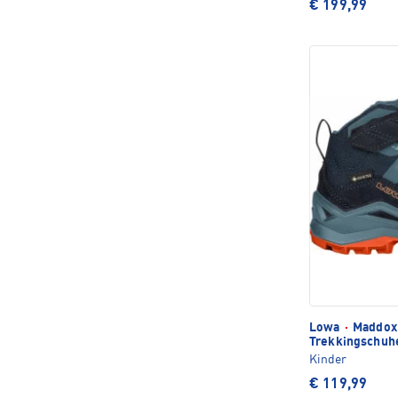
€ 199,99
Lowa
·
Maddox 
Trekkingschuh
Kinder
€ 119,99