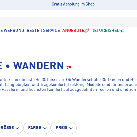
Gratis Abholung im Shop
LE WERBUNG
BESTER SERVICE
ANGEBOTE
REFURBISHED
 • WANDERN
79
terschiedlichste Bedürfnisse ab. Ob Wanderschuhe für Damen und Herre
it, Langlebigkeit und Tragekomfort. Trekking-Modelle sind für anspruch
ale Passform und höchsten Komfort auf ausgedehnten Touren und sind zum 
GRÖSSE
FARBE
PREIS