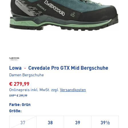
Lowa
·
Cevedale Pro GTX Mid Bergschuhe
Damen Bergschuhe
€ 279,99
Onlinepreis inkl. MwSt.
zzgl.
Versandkosten
UVP*
€ 299,99
Farbe:
Grün
Größe:
37
38
39
39½