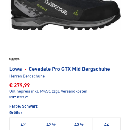
Lowa
·
Cevedale Pro GTX Mid Bergschuhe
Herren Bergschuhe
€ 279,99
Onlinepreis inkl. MwSt.
zzgl.
Versandkosten
UVP*
€ 299,99
Farbe:
Schwarz
Größe:
42
42½
43½
44