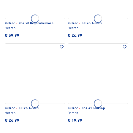
Killtec
·
Kos 20 Regenüberhose
Killtec
·
Lilleo T-Shirt
Herren
Herren
€ 59,99
€ 24,99
Killtec
·
Lilleo T-Shirt
Killtec
·
Kos 41 Tanktop
Herren
Damen
€ 24,99
€ 19,99