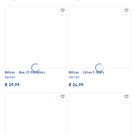
Killtec
·
Kos 21 Poloshirt
Killtec
·
Lilleo T-Shirt
Damen
Herren
€ 29,99
€ 24,99