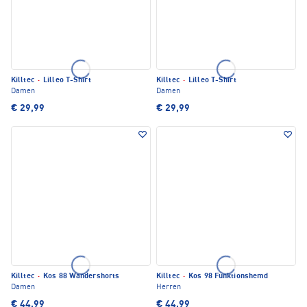
Killtec
·
Lilleo T-Shirt
Killtec
·
Lilleo T-Shirt
Damen
Damen
€ 29,99
€ 29,99
Killtec
·
Kos 88 Wandershorts
Killtec
·
Kos 98 Funktionshemd
Damen
Herren
€ 44,99
€ 44,99