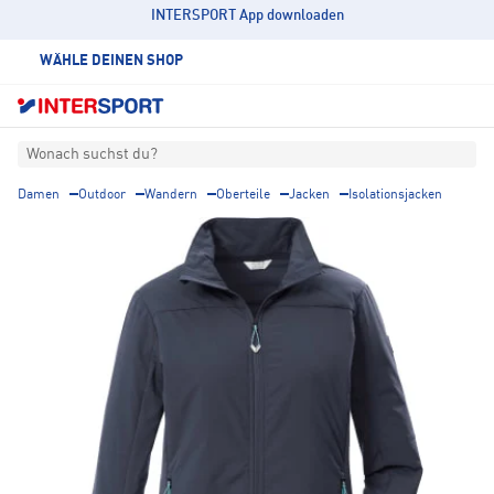
INTERSPORT App downloaden
WÄHLE DEINEN SHOP
Wonach suchst du?
Damen
Outdoor
Wandern
Oberteile
Jacken
Isolationsjacken