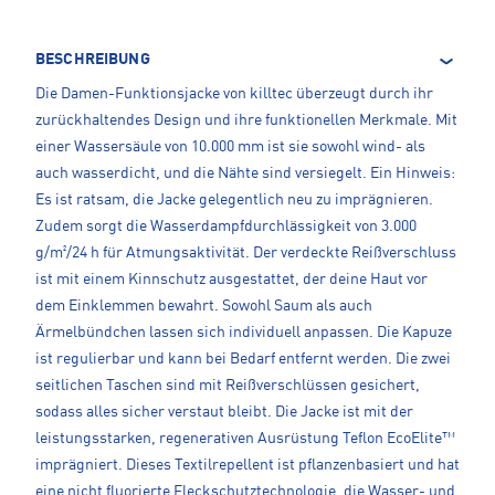
BESCHREIBUNG
Die Damen-Funktionsjacke von killtec überzeugt durch ihr
zurückhaltendes Design und ihre funktionellen Merkmale. Mit
einer Wassersäule von 10.000 mm ist sie sowohl wind- als
auch wasserdicht, und die Nähte sind versiegelt. Ein Hinweis:
Es ist ratsam, die Jacke gelegentlich neu zu imprägnieren.
Zudem sorgt die Wasserdampfdurchlässigkeit von 3.000
g/m²/24 h für Atmungsaktivität. Der verdeckte Reißverschluss
ist mit einem Kinnschutz ausgestattet, der deine Haut vor
dem Einklemmen bewahrt. Sowohl Saum als auch
Ärmelbündchen lassen sich individuell anpassen. Die Kapuze
ist regulierbar und kann bei Bedarf entfernt werden. Die zwei
seitlichen Taschen sind mit Reißverschlüssen gesichert,
sodass alles sicher verstaut bleibt. Die Jacke ist mit der
leistungsstarken, regenerativen Ausrüstung Teflon EcoElite™
imprägniert. Dieses Textilrepellent ist pflanzenbasiert und hat
eine nicht fluorierte Fleckschutztechnologie, die Wasser- und