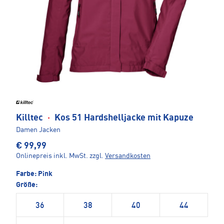
Killtec
·
Kos 51 Hardshelljacke mit Kapuze
Damen Jacken
€ 99,99
Onlinepreis inkl. MwSt.
zzgl.
Versandkosten
Farbe:
Pink
Größe:
36
38
40
44