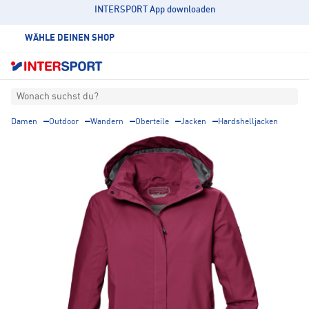
INTERSPORT App downloaden
WÄHLE DEINEN SHOP
Wonach suchst du?
Damen
Outdoor
Wandern
Oberteile
Jacken
Hardshelljacken