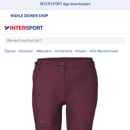
INTERSPORT App downloaden
WÄHLE DEINEN SHOP
Wonach suchst du?
Damen
Outdoor
Wandern
Unterteile
Hosen
3/4 Wanderhosen