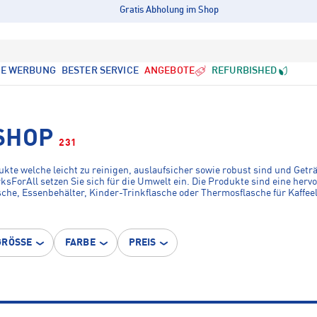
Gratis Abholung im Shop
LE WERBUNG
BESTER SERVICE
ANGEBOTE
REFURBISHED
SHOP
231
ukte welche leicht zu reinigen, auslaufsicher sowie robust sind und G
ForAll setzen Sie sich für die Umwelt ein. Die Produkte sind eine hervo
asche, Essenbehälter, Kinder-Trinkflasche oder Thermosflasche für Kaffee
GRÖSSE
FARBE
PREIS