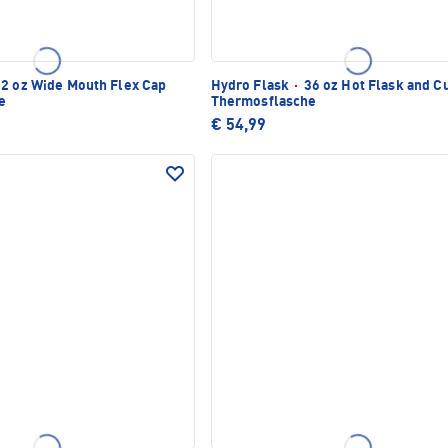
2 oz Wide Mouth Flex Cap
Hydro Flask
·
36 oz Hot Flask and C
e
Thermosflasche
€ 54,99