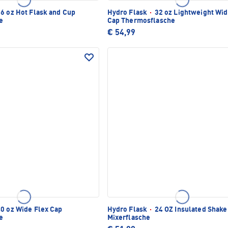
6 oz Hot Flask and Cup
Hydro Flask
·
32 oz Lightweight Wid
e
Cap Thermosflasche
€ 54,99
0 oz Wide Flex Cap
Hydro Flask
·
24 OZ Insulated Shake
e
Mixerflasche