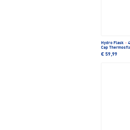
Hydro Flask
·
4
Cap Thermosfl
€ 59,99