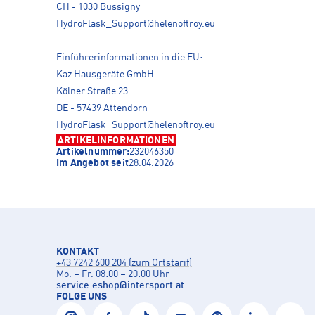
CH - 1030 Bussigny
HydroFlask_Support@helenoftroy.eu
Einführerinformationen in die EU:
Kaz Hausgeräte GmbH
Kölner Straße 23
DE - 57439 Attendorn
HydroFlask_Support@helenoftroy.eu
ARTIKELINFORMATIONEN
Artikelnummer:
232046350
Im Angebot seit
28.04.2026
KONTAKT
+43 7242 600 204 (zum Ortstarif)
Mo. – Fr. 08:00 – 20:00 Uhr
service.eshop
@
intersport.at
FOLGE UNS