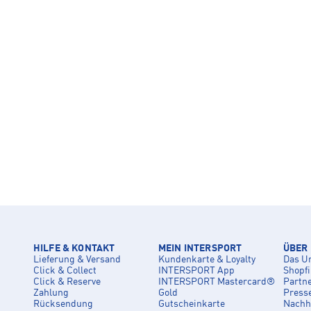
HILFE & KONTAKT
MEIN INTERSPORT
ÜBER
Lieferung & Versand
Kundenkarte & Loyalty
Das U
Click & Collect
INTERSPORT App
Shopf
Click & Reserve
INTERSPORT Mastercard®
Partn
Zahlung
Gold
Press
Rücksendung
Gutscheinkarte
Nachha