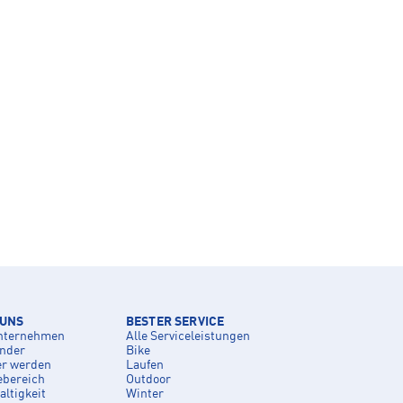
 UNS
BESTER SERVICE
nternehmen
Alle Serviceleistungen
inder
Bike
er werden
Laufen
ebereich
Outdoor
ltigkeit
Winter