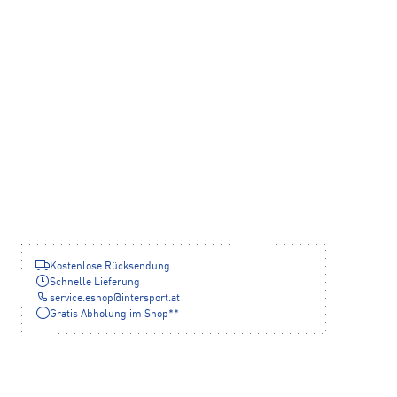
Kostenlose Rücksendung
Schnelle Lieferung
service.eshop
@
intersport.at
Gratis Abholung im Shop**