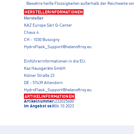
Bewahre heiße Flüssigkeiten außerhalb der Reichweite vo
HERSTELLERINFORMATIONEN
Hersteller
KAZ Europe Sàrl Q-Center
Chaux 4
CH - 1030 Bussigny
HydroFlask_Support@helenoftroy.eu
Einführerinformationen in die EU:
Kaz Hausgeräte GmbH
Kölner Straße 23
DE - 57439 Attendorn
HydroFlask_Support@helenoftroy.eu
ARTIKELINFORMATIONEN
Artikelnummer:
232025600
Im Angebot seit
06.10.2023