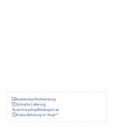
Kostenlose Rücksendung
Schnelle Lieferung
service.eshop
@
intersport.at
Gratis Abholung im Shop**