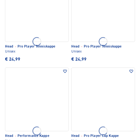
Head
·
Pro Player Tenniskappe
Head
·
Pro Player Tenniskappe
Unisex
Unisex
€ 24,99
€ 24,99
Head
·
Performance Kappe
Head
·
Pro Player Cap Kappe