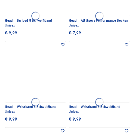
Head
·
Striped 5 Schweißband
Head
·
All Sport Performance Socken
Unisex
Unisex
€ 9,99
€ 7,99
Head
·
Wristband 5 Schweißband
Head
·
Wristband 5 Schweißband
Unisex
Unisex
€ 9,99
€ 9,99