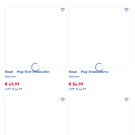
Head
·
Play Tech Tennisshirt
Head
·
Play Tennisshorts
Herren
Herren
€ 49,99
€ 54,99
UVP*
€ 64,99
UVP*
€ 64,99