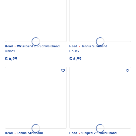
Head
·
Wristband 2.5 Schweißband
Head
·
Tennis Strinband
Unisex
Unisex
€ 6,99
€ 6,99
Head
·
Tennis Strinband
Head
·
Striped 2 Schweißband