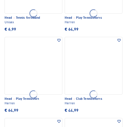
Head
·
Tennis Strinband
Head
·
Play Tennisshorts
Unisex
Herren
€ 6,99
€ 64,99
Head
·
Play Tennisshirt
Head
·
Club Tennisshorts
Herren
Herren
€ 64,99
€ 44,99