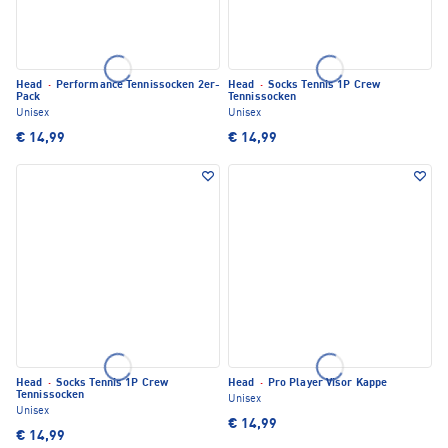
Head
·
Performance Tennissocken 2er-
Head
·
Socks Tennis 1P Crew
Pack
Tennissocken
Unisex
Unisex
€ 14,99
€ 14,99
Head
·
Socks Tennis 1P Crew
Head
·
Pro Player Visor Kappe
Tennissocken
Unisex
Unisex
€ 14,99
€ 14,99