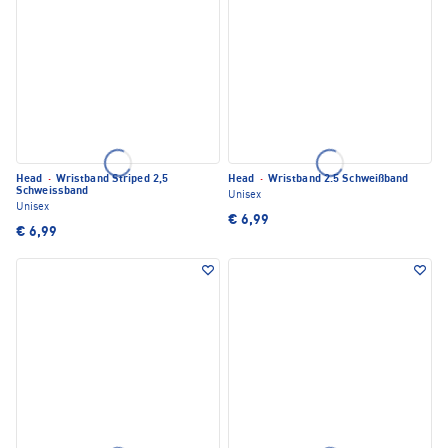
Head
·
Wristband Striped 2,5
Head
·
Wristband 2.5 Schweißband
Schweissband
Unisex
Unisex
€ 6,99
€ 6,99