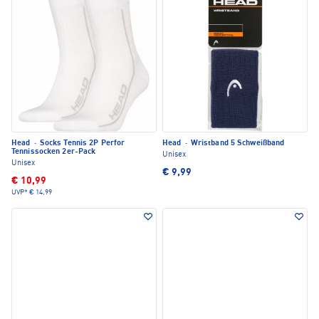
Head
·
Socks Tennis 2P Perfor
Head
·
Wristband 5 Schweißband
Tennissocken 2er-Pack
Unisex
Unisex
€ 9,99
€ 10,99
UVP*
€ 14,99