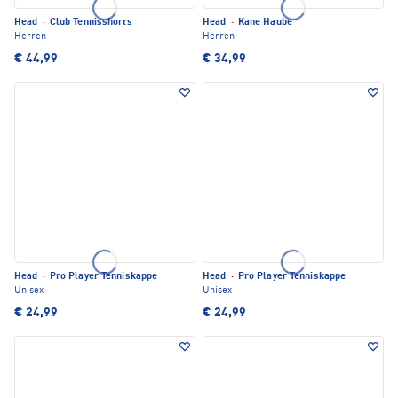
Head
·
Club Tennisshorts
Head
·
Kane Haube
Herren
Herren
€ 44,99
€ 34,99
Head
·
Pro Player Tenniskappe
Head
·
Pro Player Tenniskappe
Unisex
Unisex
€ 24,99
€ 24,99