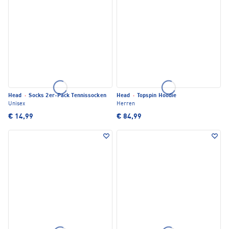
Head
·
Socks 2er-Pack Tennissocken
Head
·
Topspin Hoodie
Unisex
Herren
€ 14,99
€ 84,99