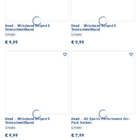
Head
·
Wristband Striped 5
Head
·
Wristband Striped 5
Tennischweißband
Tennischweißband
Unisex
Unisex
€ 9,99
€ 9,99
Head
·
Wristband Striped 5
Head
·
All Sports Performance 2er-
Tennischweißband
Pack Socken
Unisex
Unisex
€ 9,99
€ 7,99