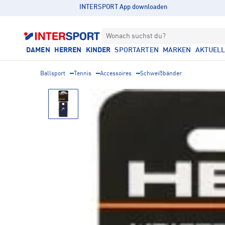
INTERSPORT App downloaden
Wonach suchst du?
DAMEN
HERREN
KINDER
SPORTARTEN
MARKEN
AKTUEL
Ballsport
Tennis
Accessoires
Schweißbänder