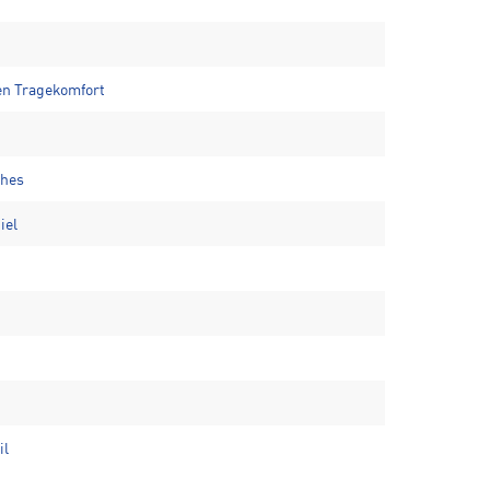
en Tragekomfort
ches
iel
il