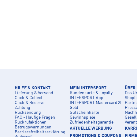
HILFE & KONTAKT
MEIN INTERSPORT
ÜBER
Lieferung & Versand
Kundenkarte & Loyalty
Das U
Click & Collect
INTERSPORT App
Shopf
Click & Reserve
INTERSPORT Mastercard®
Partn
Zahlung
Gold
Press
Rücksendung
Gutscheinkarte
Nachha
FAQ - Häufige Fragen
Gewinnspiele
Gesell
Rückrufaktionen
Zufriedenheitsgarantie
Veran
Betrugswarnungen
AKTUELLE WERBUNG
KARRI
Barrierefreiheitserklärung
PROMOTIONS & COUPONS
FIRM