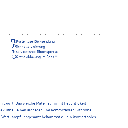
Kostenlose Rücksendung
Schnelle Lieferung
service.eshop
@
intersport.at
Gratis Abholung im Shop**
em Court. Das weiche Material nimmt Feuchtigkeit
sche Aufbau einen sicheren und komfortablen Sitz ohne
nd Wettkampf. Insgesamt bekommst du ein komfortables