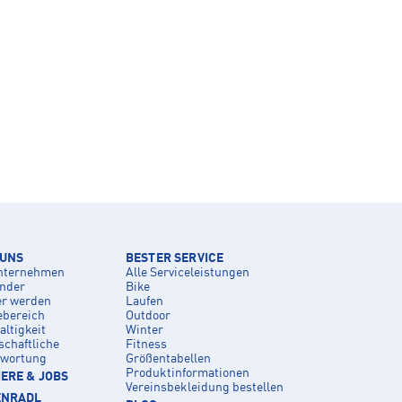
 UNS
BESTER SERVICE
nternehmen
Alle Serviceleistungen
inder
Bike
er werden
Laufen
ebereich
Outdoor
ltigkeit
Winter
schaftliche
Fitness
twortung
Größentabellen
Produktinformationen
ERE & JOBS
Vereinsbekleidung bestellen
ENRADL