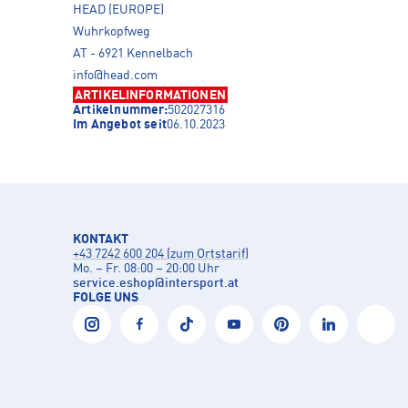
HEAD (EUROPE)
Wuhrkopfweg
AT - 6921 Kennelbach
info@head.com
ARTIKELINFORMATIONEN
Artikelnummer:
502027316
Im Angebot seit
06.10.2023
KONTAKT
+43 7242 600 204 (zum Ortstarif)
Mo. – Fr. 08:00 – 20:00 Uhr
service.eshop
@
intersport.at
FOLGE UNS