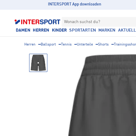
INTERSPORT App downloaden
Wonach suchst du?
DAMEN
HERREN
KINDER
SPORTARTEN
MARKEN
AKTUEL
Herren
Ballsport
Tennis
Unterteile
Shorts
Trainingsshor