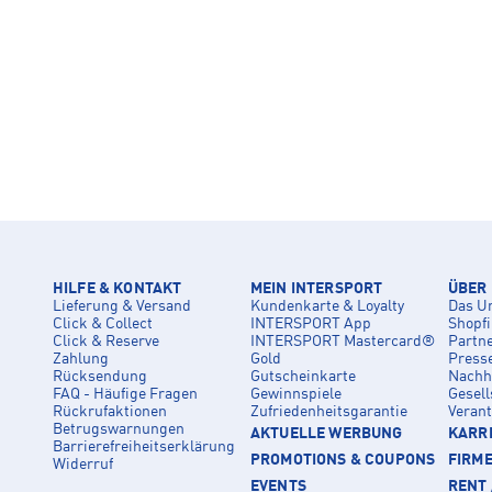
HILFE & KONTAKT
MEIN INTERSPORT
ÜBER
Lieferung & Versand
Kundenkarte & Loyalty
Das U
Click & Collect
INTERSPORT App
Shopf
Click & Reserve
INTERSPORT Mastercard®
Partn
Zahlung
Gold
Press
Rücksendung
Gutscheinkarte
Nachha
FAQ - Häufige Fragen
Gewinnspiele
Gesell
Rückrufaktionen
Zufriedenheitsgarantie
Veran
Betrugswarnungen
AKTUELLE WERBUNG
KARRI
Barrierefreiheitserklärung
PROMOTIONS & COUPONS
FIRM
Widerruf
EVENTS
RENT 