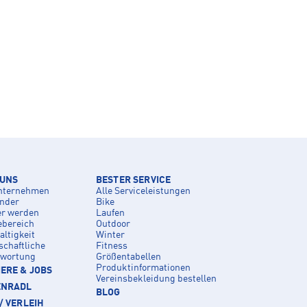
 UNS
BESTER SERVICE
nternehmen
Alle Serviceleistungen
inder
Bike
er werden
Laufen
ebereich
Outdoor
ltigkeit
Winter
schaftliche
Fitness
twortung
Größentabellen
Produktinformationen
ERE & JOBS
Vereinsbekleidung bestellen
ENRADL
BLOG
/ VERLEIH