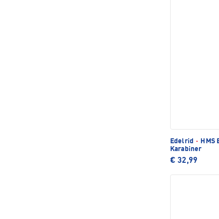
Edelrid
·
HMS B
Karabiner
€ 32,99