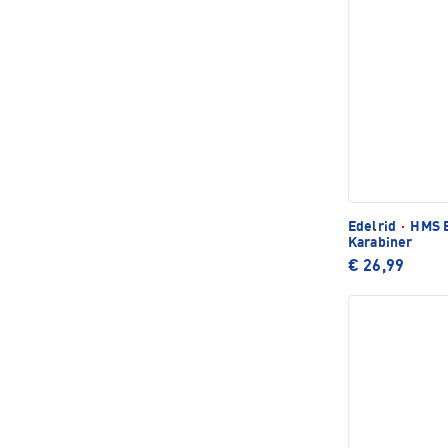
Edelrid
·
HMS B
Karabiner
€ 26,99