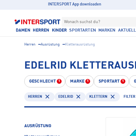
INTERSPORT App downloaden
Wonach suchst du?
DAMEN
HERREN
KINDER
SPORTARTEN
MARKEN
AKTUEL
Herren
Ausrüstung
Kletterausrüstung
EDELRID KLETTERAUS
GESCHLECHT
MARKE
SPORTART
1
1
1
HERREN
EDELRID
KLETTERN
FILTER
AUSRÜSTUNG