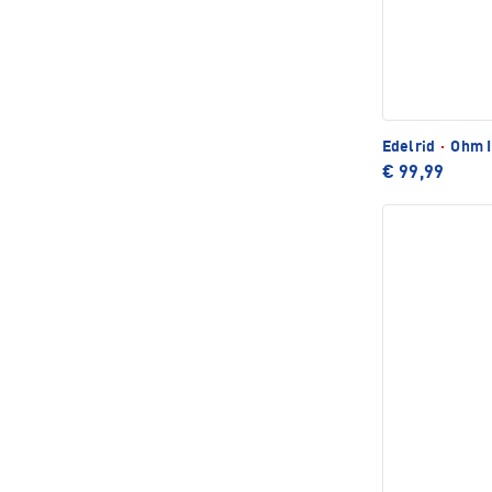
Edelrid
·
Ohm I
€ 99,99