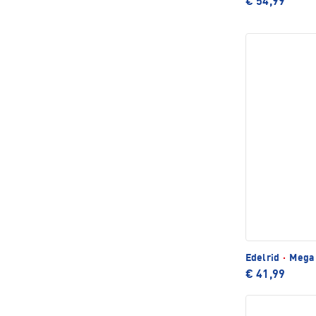
€ 54,99
Edelrid
·
Mega 
€ 41,99