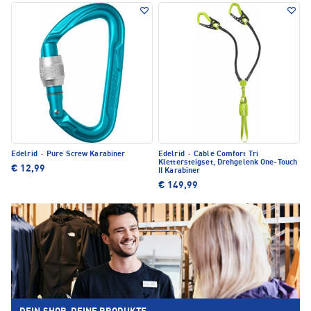
Edelrid
·
Pure Screw Karabiner
Edelrid
·
Cable Comfort Tri
Klettersteigset, Drehgelenk One-Touch
€ 12,99
II Karabiner
€ 149,99