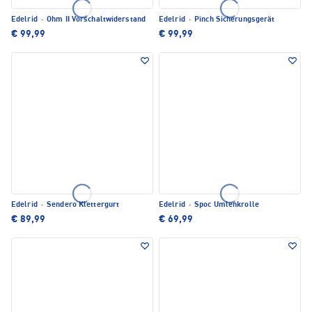
Edelrid
·
Ohm II Vorschaltwiderstand
Edelrid
·
Pinch Sicherungsgerät
€ 99,99
€ 99,99
Edelrid
·
Sendero Klettergurt
Edelrid
·
Spoc Umlenkrolle
€ 89,99
€ 69,99