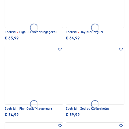
Edelrid
·
Giga Jul Sicherungsgerät
Edelrid
·
Jay Klettergurt
€ 65,99
€ 64,99
Edelrid
·
Finn Oasis Klettergurt
Edelrid
·
Zodiac Kletterhelm
€ 54,99
€ 59,99