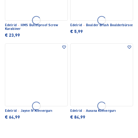
Edelrid
·
HMS Bulletproof Screw
Edelrid
·
Boulder Brush Boulderbürste
Karabiner
€ 5,99
€ 23,99
Edelrid
·
Jayne IV Klettergurt
Edelrid
·
Autana Klettergurt
€ 64,99
€ 84,99