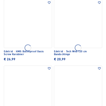
Edelrid
·
HMS Bulletproof Oasis
Edelrid
·
Tech Web 120 cm
Screw Karabiner
Bandschlinge
€ 26,99
€ 20,99