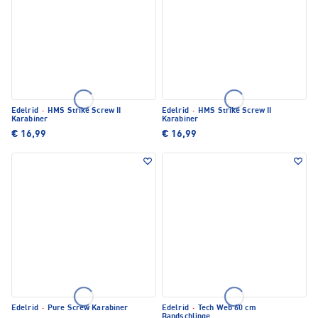
Edelrid
·
HMS Strike Screw II
Edelrid
·
HMS Strike Screw II
Karabiner
Karabiner
€ 16,99
€ 16,99
Edelrid
·
Pure Screw Karabiner
Edelrid
·
Tech Web 60 cm
Bandschlinge