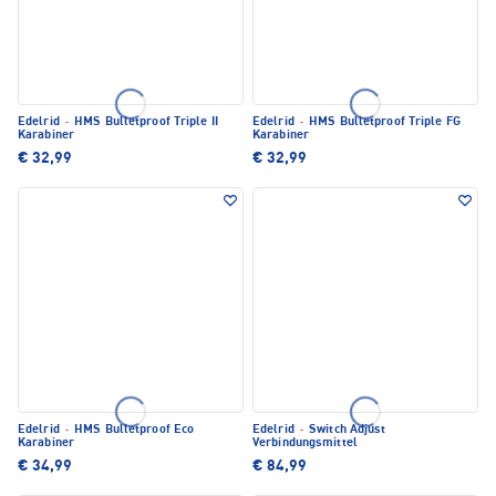
Edelrid
·
HMS Bulletproof Triple II
Edelrid
·
HMS Bulletproof Triple FG
Karabiner
Karabiner
€ 32,99
€ 32,99
Edelrid
·
HMS Bulletproof Eco
Edelrid
·
Switch Adjust
Karabiner
Verbindungsmittel
€ 34,99
€ 84,99