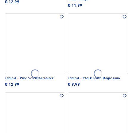
€ 12,99
€ 11,99
Edelrid
·
Pure Screw Karabiner
Edelrid
·
Chalk Loose Magnesium
€ 12,99
€ 9,99