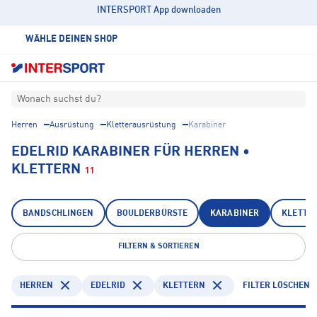
INTERSPORT App downloaden
WÄHLE DEINEN SHOP
Wonach suchst du?
Herren
Ausrüstung
Kletterausrüstung
Karabiner
EDELRID KARABINER FÜR HERREN •
KLETTERN
11
BANDSCHLINGEN
BOULDERBÜRSTE
KARABINER
KLETTE
FILTERN & SORTIEREN
HERREN
EDELRID
KLETTERN
FILTER LÖSCHEN