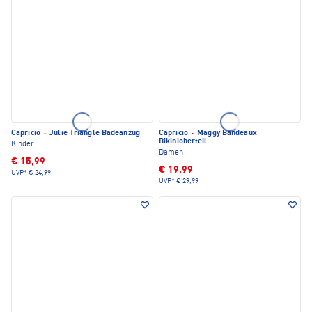
Capricio
·
Julie Triangle Badeanzug
Capricio
·
Maggy Bandeaux
Bikinioberteil
Kinder
Damen
€ 15,99
€ 19,99
UVP*
€ 24,99
UVP*
€ 29,99