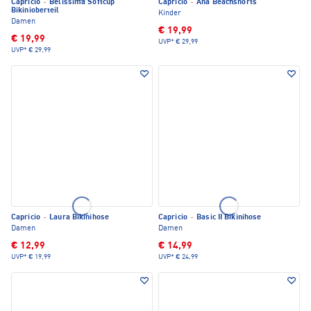
Capricio
·
Belissima Softcup
Capricio
·
Ana Beachshorts
Bikinioberteil
Kinder
Damen
€ 19,99
€ 19,99
UVP*
€ 29,99
UVP*
€ 29,99
Capricio
·
Laura Bikinihose
Capricio
·
Basic II Bikinihose
Damen
Damen
€ 12,99
€ 14,99
UVP*
€ 19,99
UVP*
€ 24,99