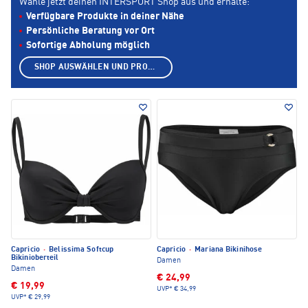
Wähle jetzt deinen INTERSPORT Shop aus und erhalte:
Verfügbare Produkte in deiner Nähe
Persönliche Beratung vor Ort
Sofortige Abholung möglich
SHOP AUSWÄHLEN UND PRODUKTE ANZEIGEN
Capricio
·
Belissima Softcup
Capricio
·
Mariana Bikinihose
Bikinioberteil
Damen
Damen
€ 24,99
€ 19,99
UVP*
€ 34,99
UVP*
€ 29,99