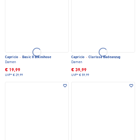
Capricio
·
Basic II Bikinihose
Capricio
·
Clarissa Badeanzug
Damen
Damen
€ 19,99
€ 39,99
UVP*
€ 29,99
UVP*
€ 59,99