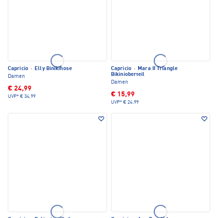
Capricio
·
Elly Binikihose
Capricio
·
Mara II Triangle
Bikinioberteil
Damen
Damen
€ 24,99
€ 15,99
UVP*
€ 34,99
UVP*
€ 24,99