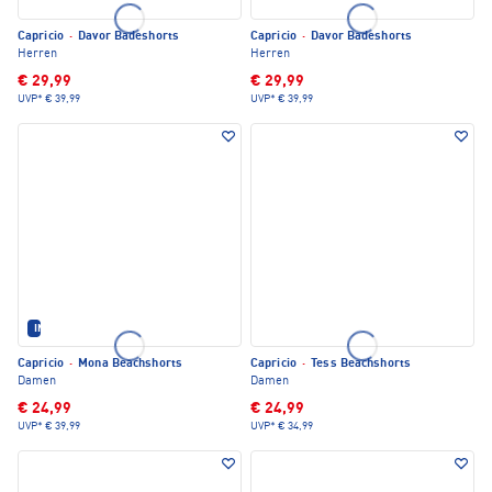
Capricio
·
Davor Badeshorts
Capricio
·
Davor Badeshorts
Herren
Herren
€ 29,99
€ 29,99
UVP*
€ 39,99
UVP*
€ 39,99
IM SET ERHÄLTLICH
Capricio
·
Mona Beachshorts
Capricio
·
Tess Beachshorts
Damen
Damen
€ 24,99
€ 24,99
UVP*
€ 39,99
UVP*
€ 34,99