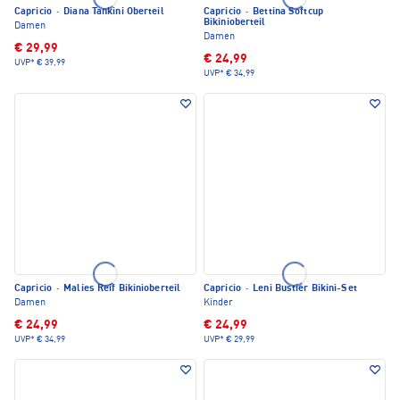
Capricio
·
Diana Tankini Oberteil
Capricio
·
Bettina Softcup
Bikinioberteil
Damen
Damen
€ 29,99
€ 24,99
UVP*
€ 39,99
UVP*
€ 34,99
Capricio
·
Malies Reif Bikinioberteil
Capricio
·
Leni Bustier Bikini-Set
Damen
Kinder
€ 24,99
€ 24,99
UVP*
€ 34,99
UVP*
€ 29,99