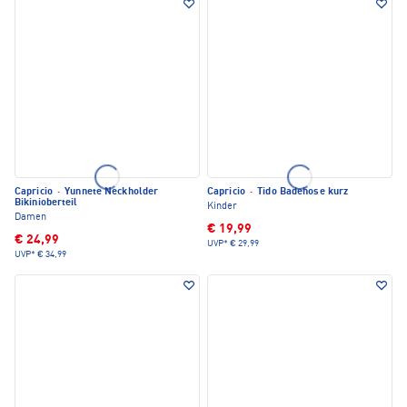
Capricio
·
Yunnete Neckholder
Capricio
·
Tido Badehose kurz
Bikinioberteil
Kinder
Damen
€ 19,99
€ 24,99
UVP*
€ 29,99
UVP*
€ 34,99