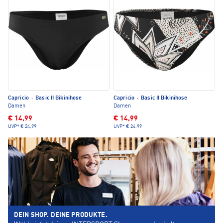
Capricio
·
Basic II Bikinihose
Capricio
·
Basic II Bikinihose
Damen
Damen
€ 14,99
€ 14,99
UVP*
€ 24,99
UVP*
€ 24,99
DEIN SHOP. DEINE PRODUKTE.