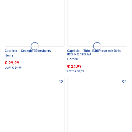
Capricio
·
Georgio Badeshorts
Capricio
·
Tido,-Badehose mit Bein,
82% NY, 18% EA
Herren
Herren
€ 29,99
€ 24,99
UVP*
€ 39,99
UVP*
€ 34,99