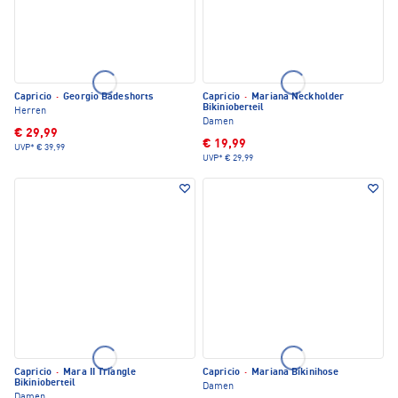
Capricio
·
Georgio Badeshorts
Capricio
·
Mariana Neckholder
Bikinioberteil
Herren
Damen
€ 29,99
€ 19,99
UVP*
€ 39,99
UVP*
€ 29,99
Capricio
·
Mara II Triangle
Capricio
·
Mariana Bikinihose
Bikinioberteil
Damen
Damen