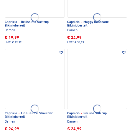
Capricio
·
Belissima Softcup
Capricio
·
Maggy Bandeaux
Bikinioberteil
Bikinioberteil
Damen
Damen
€ 19,99
€ 24,99
UVP*
€ 29,99
UVP*
€ 34,99
Capricio
·
Linette One Shoulder
Capricio
·
Bettina Softcup
Bikinioberteil
Bikinioberteil
Damen
Damen
€ 24,99
€ 24,99