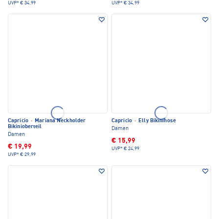
UVP*
€ 34,99
UVP*
€ 34,99
Capricio
·
Mariana Neckholder
Capricio
·
Elly Bikinihose
Bikinioberteil
Damen
Damen
€ 15,99
€ 19,99
UVP*
€ 24,99
UVP*
€ 29,99