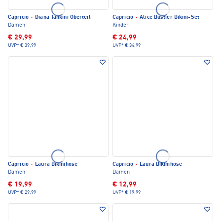
Capricio
·
Diana Tankini Oberteil
Capricio
·
Alice Bustier Bikini-Set
Damen
Kinder
€ 29,99
€ 24,99
UVP*
€ 39,99
UVP*
€ 34,99
Capricio
·
Laura Bikinihose
Capricio
·
Laura Bikinihose
Damen
Damen
€ 19,99
€ 12,99
UVP*
€ 29,99
UVP*
€ 19,99