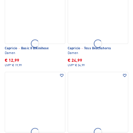
Capricio
·
Basic II Bikinihose
Capricio
·
Tess Beachshorts
Damen
Damen
€ 12,99
€ 24,99
UVP*
€ 19,99
UVP*
€ 34,99