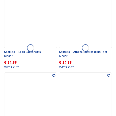
Capricio
·
Leon Badeshorts
Capricio
·
Athena Bustier Bikini-Set
Kinder
Kinder
€ 24,99
€ 24,99
UVP*
€ 34,99
UVP*
€ 34,99