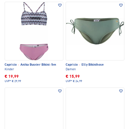
Capricio
·
Anika Bustier Bikini-Set
Capricio
·
Elly Bikinihose
Kinder
Damen
€ 19,99
€ 15,99
UVP*
€ 29,99
UVP*
€ 24,99