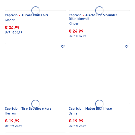
Capricio
·
Aurora Badeshirt
Capricio
·
Aischa One Shoulder
Bikinioberteil
Kinder
Kinder
€ 24,99
€ 24,99
UVP*
€ 34,99
UVP*
€ 34,99
Capricio
·
Tiro Badehose kurz
Capricio
·
Malou Bikinihose
Herren
Damen
€ 19,99
€ 19,99
UVP*
€ 29,99
UVP*
€ 29,99