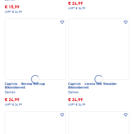
€ 24,99
€ 15,99
UVP*
€ 34,99
UVP*
€ 24,99
Capricio
·
Bettina Softcup
Capricio
·
Linette One Shoulder
Bikinioberteil
Bikinioberteil
Damen
Damen
€ 24,99
€ 24,99
UVP*
€ 34,99
UVP*
€ 34,99