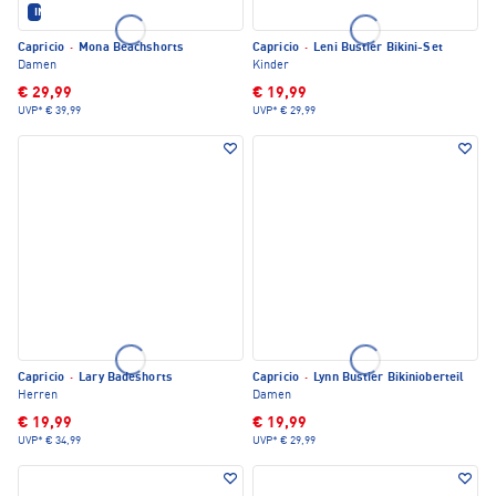
IM SET ERHÄLTLICH
Capricio
·
Mona Beachshorts
Capricio
·
Leni Bustier Bikini-Set
Damen
Kinder
€ 29,99
€ 19,99
UVP*
€ 39,99
UVP*
€ 29,99
Capricio
·
Lary Badeshorts
Capricio
·
Lynn Bustier Bikinioberteil
Herren
Damen
€ 19,99
€ 19,99
UVP*
€ 34,99
UVP*
€ 29,99