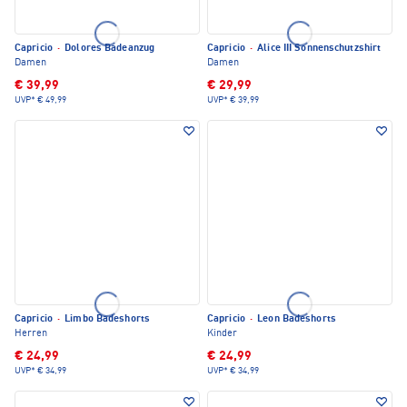
Capricio
·
Dolores Badeanzug
Capricio
·
Alice III Sonnenschutzshirt
Damen
Damen
€ 39,99
€ 29,99
UVP*
€ 49,99
UVP*
€ 39,99
Capricio
·
Limbo Badeshorts
Capricio
·
Leon Badeshorts
Herren
Kinder
€ 24,99
€ 24,99
UVP*
€ 34,99
UVP*
€ 34,99