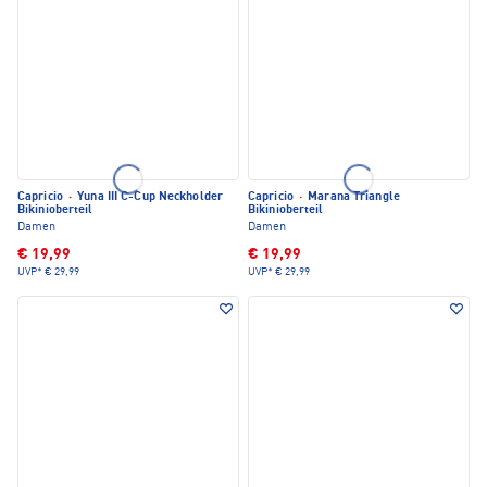
Capricio
·
Yuna III C-Cup Neckholder
Capricio
·
Marana Triangle
Bikinioberteil
Bikinioberteil
Damen
Damen
€ 19,99
€ 19,99
UVP*
€ 29,99
UVP*
€ 29,99