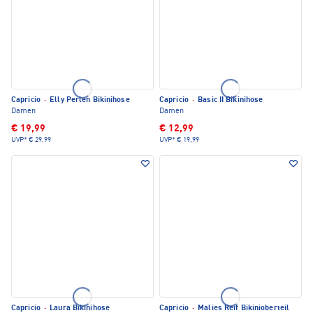
Capricio
·
Elly Perlen Bikinihose
Capricio
·
Basic II Bikinihose
Damen
Damen
€ 19,99
€ 12,99
UVP*
€ 29,99
UVP*
€ 19,99
Capricio
·
Laura Bikinihose
Capricio
·
Malies Reif Bikinioberteil