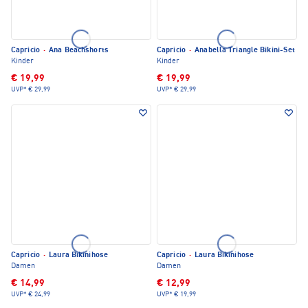
Capricio
·
Ana Beachshorts
Capricio
·
Anabella Triangle Bikini-Set
Kinder
Kinder
€ 19,99
€ 19,99
UVP*
€ 29,99
UVP*
€ 29,99
Capricio
·
Laura Bikinihose
Capricio
·
Laura Bikinihose
Damen
Damen
€ 14,99
€ 12,99
UVP*
€ 24,99
UVP*
€ 19,99