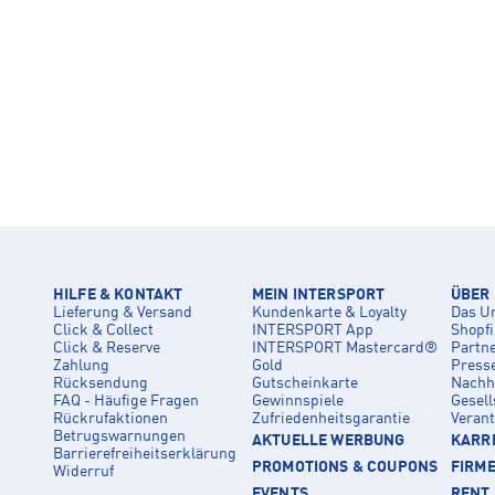
HILFE & KONTAKT
MEIN INTERSPORT
ÜBER
Lieferung & Versand
Kundenkarte & Loyalty
Das U
Click & Collect
INTERSPORT App
Shopf
Click & Reserve
INTERSPORT Mastercard®
Partn
Zahlung
Gold
Press
Rücksendung
Gutscheinkarte
Nachha
FAQ - Häufige Fragen
Gewinnspiele
Gesell
Rückrufaktionen
Zufriedenheitsgarantie
Veran
Betrugswarnungen
AKTUELLE WERBUNG
KARRI
Barrierefreiheitserklärung
PROMOTIONS & COUPONS
FIRM
Widerruf
EVENTS
RENT 