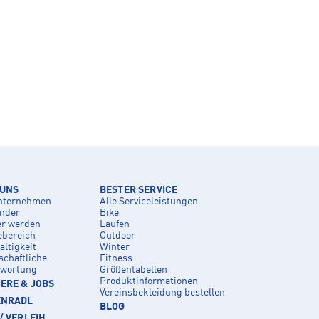
 UNS
BESTER SERVICE
nternehmen
Alle Serviceleistungen
inder
Bike
er werden
Laufen
ebereich
Outdoor
ltigkeit
Winter
schaftliche
Fitness
twortung
Größentabellen
Produktinformationen
ERE & JOBS
Vereinsbekleidung bestellen
ENRADL
BLOG
/ VERLEIH