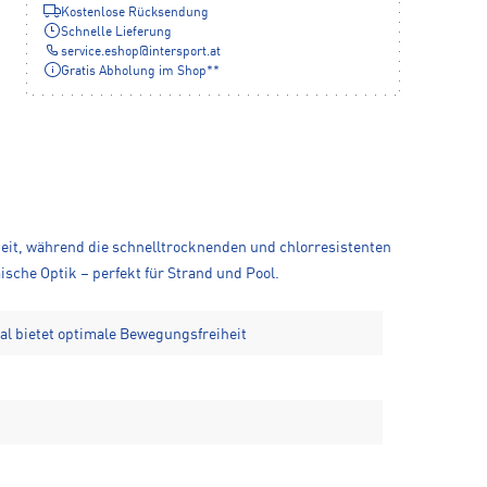
Kostenlose Rücksendung
Schnelle Lieferung
service.eshop
@
intersport.at
Gratis Abholung im Shop**
heit, während die schnelltrocknenden und chlorresistenten
sche Optik – perfekt für Strand und Pool.
l bietet optimale Bewegungsfreiheit