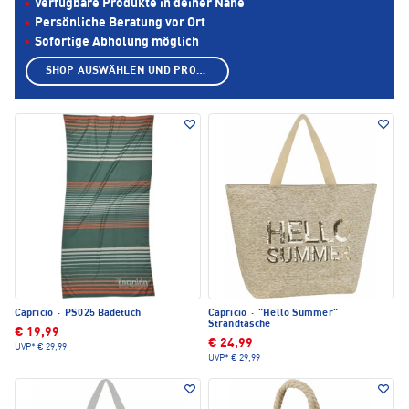
Verfügbare Produkte in deiner Nähe
Persönliche Beratung vor Ort
Sofortige Abholung möglich
SHOP AUSWÄHLEN UND PRODUKTE ANZEIGEN
Capricio
·
PS025 Badetuch
Capricio
·
"Hello Summer"
Strandtasche
€ 19,99
€ 24,99
UVP*
€ 29,99
UVP*
€ 29,99