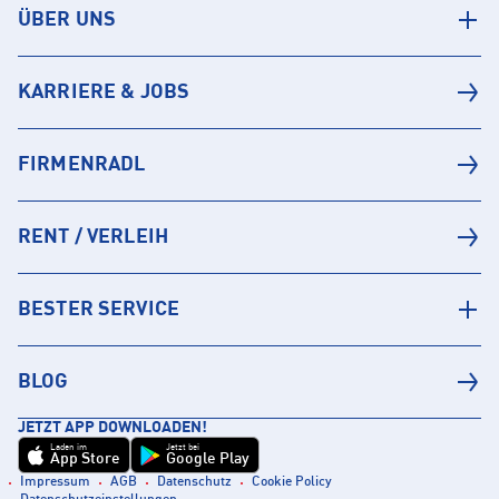
ÜBER UNS
KARRIERE & JOBS
FIRMENRADL
RENT / VERLEIH
BESTER SERVICE
BLOG
JETZT APP DOWNLOADEN!
Laden im
Jetzt bei
App Store
Google Play
Impressum
AGB
Datenschutz
Cookie Policy