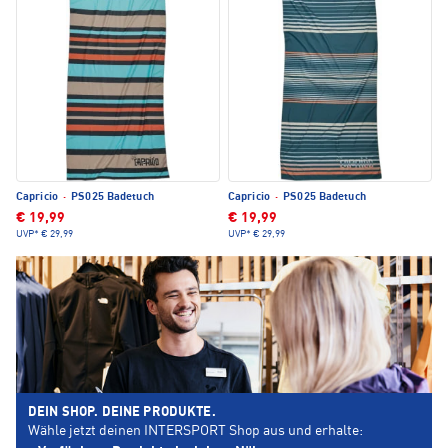
Capricio
·
PS025 Badetuch
Capricio
·
PS025 Badetuch
€ 19,99
€ 19,99
UVP*
€ 29,99
UVP*
€ 29,99
DEIN SHOP. DEINE PRODUKTE.
Wähle jetzt deinen INTERSPORT Shop aus und erhalte: