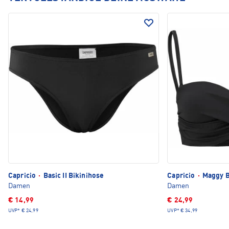
Capricio
·
Basic II Bikinihose
Capricio
·
Maggy B
Damen
Damen
€ 14,99
€ 24,99
UVP*
€ 24,99
UVP*
€ 34,99